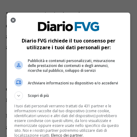
Il percorso principale sarà una
10
chilometri competitiva
, riservata agli
atleti tesserati, ma il calendario prevede
Diario FVG richiede il tuo consenso per
anche appuntamenti aperti a tutti:
utilizzare i tuoi dati personali per:
Pubblicità e contenuti personalizzati, misurazione
Non Competitiva Ten
,
delle prestazioni dei contenuti e degli annunci,
ricerche sul pubblico, sviluppo di servizi
Family Run da 8 km
Archiviare informazioni su dispositivo e/o accedervi
entrambe senza obbligo di certificato
Scopri di più
medico agonistico.
I tuoi dati personali verranno trattati da 431 partner e le
informazioni raccolte dal tuo dispositivo (come cookie,
Un modo per permettere a sportivi
identificatori univoci e altri dati del dispositivo) potrebbero
essere condivise con questi ultimi, da loro visualizzate e
amatoriali, bambini e famiglie di vivere
memorizzate oppure essere usate nello specifico da questo
sito. Noi e i nostri partner potremmo utilizzare dati di
localizzazione esatti.
Elenco dei partner
.