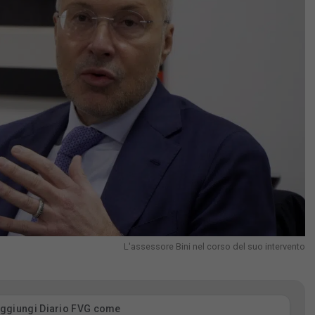
L'assessore Bini nel corso del suo intervento
ggiungi Diario FVG come