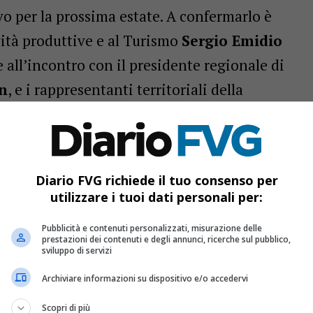
o per la prossima estate. A confermarlo è
ività produttive e al Turismo
Sergio Emidio
 all’incontro con il presidente regionale di
in
, e i rappresentanti territoriali della
Diario FVG richiede il tuo consenso per
utilizzare i tuoi dati personali per:
 posti di lavoro nel turismo per l’estate 2026
Pubblicità e contenuti personalizzati, misurazione delle
ate, polo d’eccellenza per turismo e salute
prestazioni dei contenuti e degli annunci, ricerche sul pubblico,
sviluppo di servizi
 in lieve rallentamento a dicembre, ma crescono
Archiviare informazioni su dispositivo e/o accedervi
Scopri di più