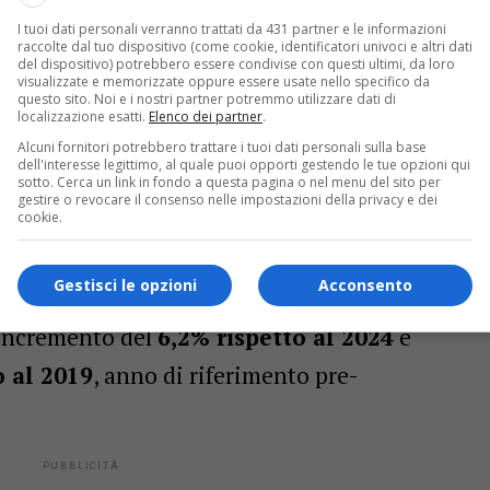
onfronto,
non si tratta di una crescita
I tuoi dati personali verranno trattati da 431 partner e le informazioni
raccolte dal tuo dispositivo (come cookie, identificatori univoci e altri dati
una strategia di medio-lungo periodo che ha
del dispositivo) potrebbero essere condivise con questi ultimi, da loro
visualizzate e memorizzate oppure essere usate nello specifico da
ritorio regionale,
riducendo lo storico
questo sito. Noi e i nostri partner potremmo utilizzare dati di
localizzazione esatti.
Elenco dei partner
.
ote e le aree interne
.
Alcuni fornitori potrebbero trattare i tuoi dati personali sulla base
dell'interesse legittimo, al quale puoi opporti gestendo le tue opzioni qui
sotto. Cerca un link in fondo a questa pagina o nel menu del sito per
+6,2% sul 2024 e +20,8% rispetto al
gestire o revocare il consenso nelle impostazioni della privacy e dei
cookie.
Gestisci le opzioni
Acconsento
 complessivo del 2025:
oltre 11 milioni di
 incremento del
6,2% rispetto al 2024
e
o al 2019
, anno di riferimento pre-