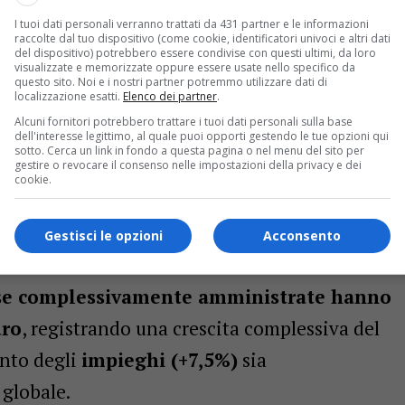
I tuoi dati personali verranno trattati da 431 partner e le informazioni
raccolte dal tuo dispositivo (come cookie, identificatori univoci e altri dati
del dispositivo) potrebbero essere condivise con questi ultimi, da loro
visualizzate e memorizzate oppure essere usate nello specifico da
questo sito. Noi e i nostri partner potremmo utilizzare dati di
localizzazione esatti.
Elenco dei partner
.
ara da 37 milioni: via al Trieste-Grado-Lignano diretto e
Alcuni fornitori potrebbero trattare i tuoi dati personali sulla base
dell'interesse legittimo, al quale puoi opporti gestendo le tue opzioni qui
sotto. Cerca un link in fondo a questa pagina o nel menu del sito per
presa dal Fvg: a SamuExpo imprese più forti e orientate ai
gestire o revocare il consenso nelle impostazioni della privacy e dei
cookie.
ambasciatore tedesco: asse Fvg-Germania su economia,
Gestisci le opzioni
Acconsento
e complessivamente amministrate hanno
uro
, registrando una crescita complessiva del
ento degli
impieghi (+7,5%)
sia
 globale.