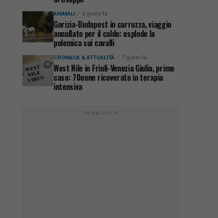
ANIMALI
6 giorni fa
Gorizia-Budapest in carrozza, viaggio
annullato per il caldo: esplode la
polemica sui cavalli
CRONACA & ATTUALITÀ
7 giorni fa
West Nile in Friuli-Venezia Giulia, primo
caso: 70enne ricoverato in terapia
intensiva
PUBBLICITÀ