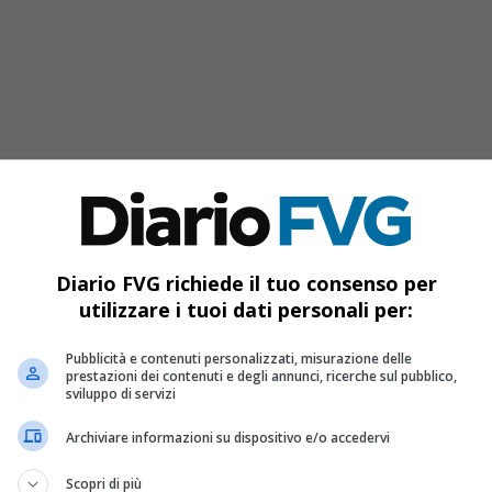
Diario FVG richiede il tuo consenso per
utilizzare i tuoi dati personali per:
li
, approvato dal Consiglio di
n percorso di
crescita solida, prudente e
Pubblicità e contenuti personalizzati, misurazione delle
prestazioni dei contenuti e degli annunci, ricerche sul pubblico,
chiuso con un
utile netto superiore ai 28
sviluppo di servizi
 140 mila euro per collaboratore
, un dato
Archiviare informazioni su dispositivo e/o accedervi
enza dell’istituto.
Scopri di più