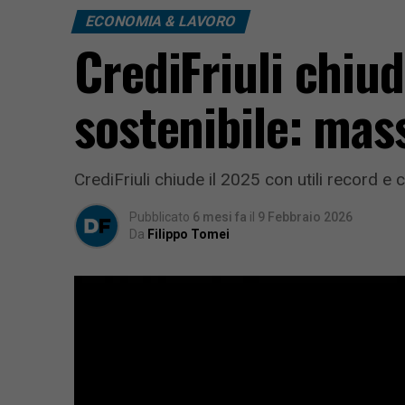
ECONOMIA & LAVORO
CrediFriuli chiud
sostenibile: mass
CrediFriuli chiude il 2025 con utili record e 
Pubblicato
6 mesi fa
il
9 Febbraio 2026
Da
Filippo Tomei