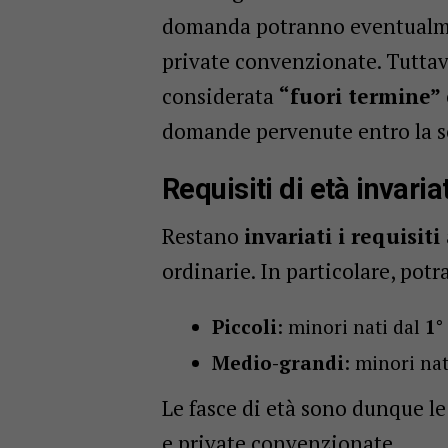
domanda potranno eventualme
private convenzionate. Tuttavi
considerata
“fuori termine”
domande pervenute entro la s
Requisiti di età invariat
Restano
invariati i requisiti
ordinarie. In particolare, po
Piccoli
: minori nati dal
1°
Medio-grandi
: minori na
Le fasce di età sono dunque le 
e private convenzionate.