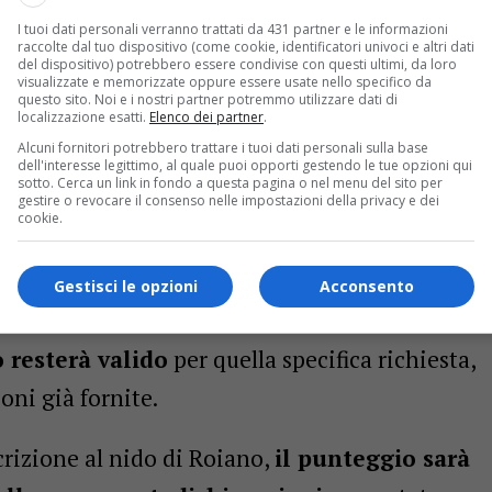
nuovo regolamento per i volontari: più privacy e nuove
I tuoi dati personali verranno trattati da 431 partner e le informazioni
raccolte dal tuo dispositivo (come cookie, identificatori univoci e altri dati
del dispositivo) potrebbero essere condivise con questi ultimi, da loro
visualizzate e memorizzate oppure essere usate nello specifico da
questo sito. Noi e i nostri partner potremmo utilizzare dati di
localizzazione esatti.
Elenco dei partner
.
ia le famiglie che non avevano ancora
Alcuni fornitori potrebbero trattare i tuoi dati personali sulla base
a quelle che avevano già fatto richiesta per
dell'interesse legittimo, al quale puoi opporti gestendo le tue opzioni qui
sotto. Cerca un link in fondo a questa pagina o nel menu del sito per
convenzionati.
gestire o revocare il consenso nelle impostazioni della privacy e dei
cookie.
ni e punteggi
Gestisci le opzioni
Acconsento
presentata una domanda tra gennaio e febbraio
o resterà valido
per quella specifica richiesta,
oni già fornite.
crizione al nido di Roiano,
il punteggio sarà