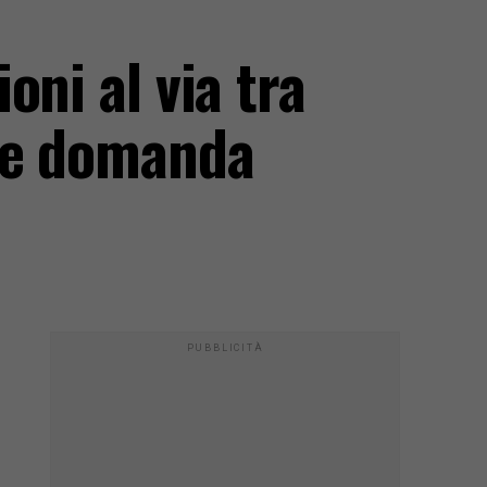
oni al via tra
are domanda
PUBBLICITÀ