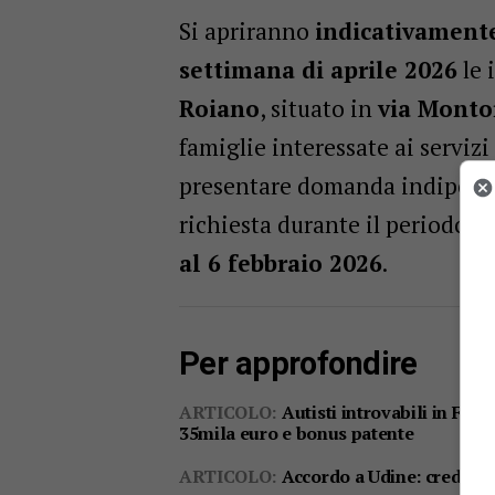
Si apriranno
indicativament
settimana di aprile 2026
le 
Roiano
, situato in
via Monto
famiglie interessate ai serviz
presentare domanda indipende
richiesta durante il periodo or
al 6 febbraio 2026
.
Per approfondire
ARTICOLO:
Autisti introvabili in FVG
35mila euro e bonus patente
ARTICOLO:
Accordo a Udine: credito 