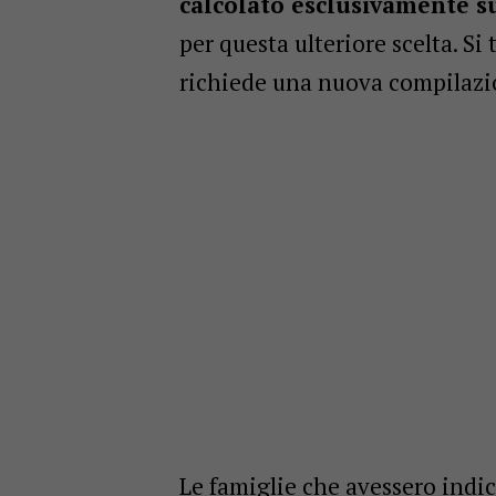
calcolato esclusivamente s
per questa ulteriore scelta. S
richiede una nuova compilazio
Le famiglie che avessero indic