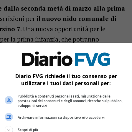
e dalla seconda metà di marzo alla prima
iscrizioni per il
nuovo nido comunale di
rsino 7
. Una nuova opportunità per le
i per la prima infanzia, che potranno
ntemente dal fatto di aver già inoltrato
dinario di iscrizione, svoltosi dal
12 gennaio
Diario FVG richiede il tuo consenso per
utilizzare i tuoi dati personali per:
Pubblicità e contenuti personalizzati, misurazione delle
prestazioni dei contenuti e degli annunci, ricerche sul pubblico,
sviluppo di servizi
: 76 assunzioni nel trasporto pubblico con stipendio da
Archiviare informazioni su dispositivo e/o accedervi
agevolato e Sabatini Fvg per professionisti e Pmi
Scopri di più