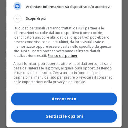
Archiviare informazioni su dispositivo e/o accedervi
ogni stanza in un santuario di suggestioni.
Lo si avverte nell’eleganza sinuosa degli
Scopri di più
arredi Liberty. Lo si percepisce dinanzi alla
I tuoi dati personali verranno trattati da 431 partner e le
informazioni raccolte dal tuo dispositivo (come cookie,
identificatori univoci e altri dati del dispositivo) potrebbero
maestosa ruota del pavone. E lo si respira
essere condivise con questi ultimi, da loro visualizzate e
memorizzate oppure essere usate nello specifico da questo
nella quiete dell’orangerie e nello sguardo
sito. Noi e i nostri partner potremmo utilizzare dati di
localizzazione esatti.
Elenco dei partner
.
muto delle storiche stoviglie della Galvani
Alcuni fornitori potrebbero trattare i tuoi dati personali sulla
di Pordenone, silenziose testimoni di
base dell'interesse legittimo, al quale puoi opporti gestendo
le tue opzioni qui sotto. Cerca un link in fondo a questa
pagina o nel menu del sito per gestire o revocare il consenso
un’Italia colta e raffinata che purtroppo
nelle impostazioni della privacy e dei cookie.
non c’è più.
Acconsento
Gestisci le opzioni