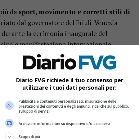
più da
sport, movimento e corretti stili di
nciato dal governatore del Friuli-Venezia
durante la cerimonia inaugurale del
incipale manifestazione internazionale
e, sana alimentazione e turismo sportivo
,
Diario FVG richiede il tuo consenso per
utilizzare i tuoi dati personali per:
Pubblicità e contenuti personalizzati, misurazione delle
prestazioni dei contenuti e degli annunci, ricerche sul pubblico,
 tour virtuale dei cinque siti Unesco
sviluppo di servizi
26 raddoppia: Marina Julia e porticciolo protagonisti
Archiviare informazioni su dispositivo e/o accedervi
t che racconta la regione
Scopri di più