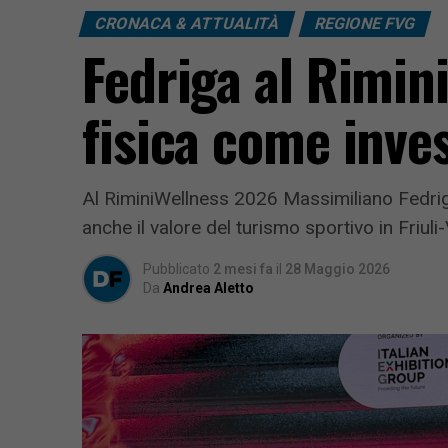
CRONACA & ATTUALITÀ
REGIONE FVG
Fedriga al RiminiW
fisica come inve
Al RiminiWellness 2026 Massimiliano Fedriga r
anche il valore del turismo sportivo in Friuli
Pubblicato
2 mesi fa
il
28 Maggio 2026
Da
Andrea Aletto