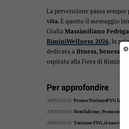
La prevenzione passa sempre 
vita
. È questo il messaggio la
Giulia
Massimiliano Fedriga
RiminiWellness 2026
, la pr
dedicata a
fitness, benesser
ospitata alla Fiera di Rimini.
Per approfondire
ARTICOLO:
PromoTurismoFVG lancia il
ARTICOLO:
Monfalcone, Promomare 20
ARTICOLO:
Turismo FVG, il nuovo spo