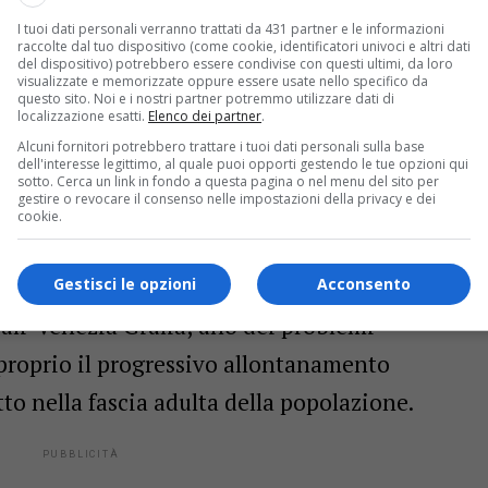
I tuoi dati personali verranno trattati da 431 partner e le informazioni
raccolte dal tuo dispositivo (come cookie, identificatori univoci e altri dati
ebra quest’anno la sua ventesima edizione,
del dispositivo) potrebbero essere condivise con questi ultimi, da loro
visualizzate e memorizzate oppure essere usate nello specifico da
ssità di costruire un sistema capace di
questo sito. Noi e i nostri partner potremmo utilizzare dati di
localizzazione esatti.
Elenco dei partner
.
uno stile di vita attivo lungo tutto l’arco
Alcuni fornitori potrebbero trattare i tuoi dati personali sulla base
dell'interesse legittimo, al quale puoi opporti gestendo le tue opzioni qui
escente fenomeno dell’abbandono dell’attività
sotto. Cerca un link in fondo a questa pagina o nel menu del sito per
gestire o revocare il consenso nelle impostazioni della privacy e dei
cookie.
ltura della prevenzione”
Gestisci le opzioni
Acconsento
iuli-Venezia Giulia, uno dei problemi
 proprio il progressivo allontanamento
tto nella fascia adulta della popolazione.