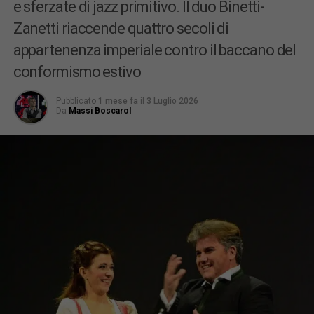
e sferzate di jazz primitivo. Il duo Binetti-
Zanetti riaccende quattro secoli di
appartenenza imperiale contro il baccano del
conformismo estivo
Pubblicato
1 mese fa
il
3 Luglio 2026
Da
Massi Boscarol