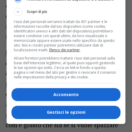
che fu, ma come un passaporto spirituale
Scopri di più
da riscoprire ogni volta per ricordarsi chi
I tuoi dati personali verranno trattati da 431 partner e le
siamo quando fuori tutto diventa un
informazioni raccolte dal tuo dispositivo (come cookie,
identificatori univoci e altri dati del dispositivo) potrebbero
indistinto spazio commerciale.
essere condivise con questi ultimi, da loro visualizzate e
memorizzate oppure essere usate nello specifico da questo
sito. Noi e i nostri partner potremmo utilizzare dati di
localizzazione esatti.
Elenco dei partner
.
Fervento in convento, cosa potremmo fare
Alcuni fornitori potrebbero trattare i tuoi dati personali sulla
di Maria, adolescenza o quando l’amore è
base dell'interesse legittimo, al quale puoi opporti gestendo
le tue opzioni qui sotto. Cerca un link in fondo a questa
quasi un dovere, lo yodel, la capra,
pagina o nel menu del sito per gestire o revocare il consenso
nelle impostazioni della privacy e dei cookie.
patriottismo austriaco di Edelweiss, contro
ogni tirannia, addio ciao ciao
Acconsento
aufwiedersehen goodbye! E poi umorismo
Gestisci le opzioni
per bocche buone, battute da… operetta,
com’è giusto che sia se si vuole spazzare