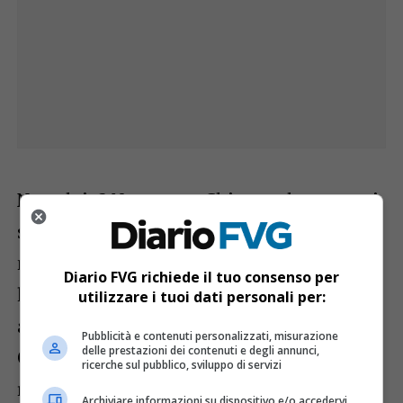
Nostalgia? No, errore. Chiamatelo, semmai,
senso di appartenenza. Intensa, profonda,
maledettamente attuale. Ronchi richiama
Diario FVG richiede il tuo consenso per
le sue origini austroungariche in lunghi
utilizzare i tuoi dati personali per:
applausi che sanno di legame mai sopito.
Pubblicità e contenuti personalizzati, misurazione
delle prestazioni dei contenuti e degli annunci,
Oltre quattro secoli di impero che
ricerche sul pubblico, sviluppo di servizi
riemergono non come un pianto sul tempo
Archiviare informazioni su dispositivo e/o accedervi