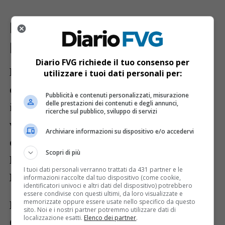
La classifica dei sindaci del
Friuli-Venezia Giulia
Diario FVG richiede il tuo consenso per
L’indagine prende in esame anche il
utilizzare i tuoi dati personali per:
consenso dei sindaci dei capoluoghi
Pubblicità e contenuti personalizzati, misurazione
delle prestazioni dei contenuti e degli annunci,
italiani. A livello nazionale, per la prima
ricerche sul pubblico, sviluppo di servizi
volta,
Sara Funaro
, sindaca di Firenze,
Archiviare informazioni su dispositivo e/o accedervi
conquista il primo posto, davanti a
Marco
Scopri di più
Fioravanti
di Ascoli Piceno e
Gaetano
I tuoi dati personali verranno trattati da 431 partner e le
Manfredi
di Napoli.
informazioni raccolte dal tuo dispositivo (come cookie,
identificatori univoci e altri dati del dispositivo) potrebbero
essere condivise con questi ultimi, da loro visualizzate e
memorizzate oppure essere usate nello specifico da questo
Per quanto riguarda il
Friuli-Venezia
sito. Noi e i nostri partner potremmo utilizzare dati di
localizzazione esatti.
Elenco dei partner
.
Giulia
, il sindaco meglio posizionato è