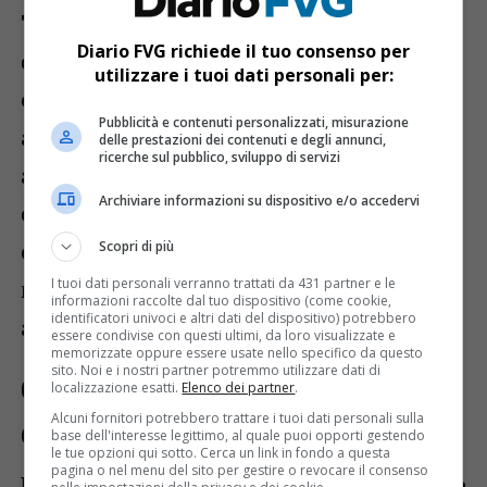
Trieste
, lo scopo dichiarato del gruppo era
Diario FVG richiede il tuo consenso per
quello di
“fornire informazioni,
utilizzare i tuoi dati personali per:
elaborati e strumenti utili ad
Pubblicità e contenuti personalizzati, misurazione
affrontare la prova d’esame”
. Gli
delle prestazioni dei contenuti e degli annunci,
ricerche sul pubblico, sviluppo di servizi
approfondimenti investigativi hanno
Archiviare informazioni su dispositivo e/o accedervi
consentito di risalire alla gestione del
canale attraverso un profilo collegato a un
Scopri di più
I tuoi dati personali verranno trattati da 431 partner e le
numero di telefono formalmente intestato
informazioni raccolte dal tuo dispositivo (come cookie,
identificatori univoci e altri dati del dispositivo) potrebbero
alla 22enne.
essere condivise con questi ultimi, da loro visualizzate e
memorizzate oppure essere usate nello specifico da questo
sito. Noi e i nostri partner potremmo utilizzare dati di
Condivise anche le soluzioni
localizzazione esatti.
Elenco dei partner
.
Alcuni fornitori potrebbero trattare i tuoi dati personali sulla
della seconda prova
base dell'interesse legittimo, al quale puoi opporti gestendo
le tue opzioni qui sotto. Cerca un link in fondo a questa
pagina o nel menu del sito per gestire o revocare il consenso
Nel corso degli accertamenti è stato inoltre