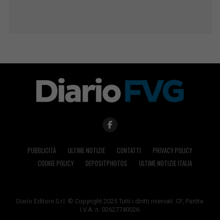
PUBBLICITÀ
ULTIME NOTIZIE
CONTATTI
PRIVACY POLICY
COOKIE POLICY
DEPOSITPHOTOS
ULTIME NOTIZIE ITALIA
Diario Editore S.r.l. © Copyright 2025 Tutti i diritti riservati. CF, Partita
I.V.A. n. 02627740026