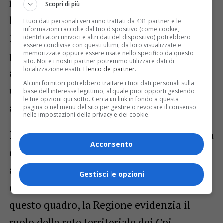
nell’erogazione dei servizi. I
Centri per
Scopri di più
l’impiego regionali
hanno garantito il
I tuoi dati personali verranno trattati da 431 partner e le
informazioni raccolte dal tuo dispositivo (come cookie,
100% dei Livelli essenziali delle
identificatori univoci e altri dati del dispositivo) potrebbero
essere condivise con questi ultimi, da loro visualizzate e
prestazioni
, i cosiddetti
Lep
, assicurando
memorizzate oppure essere usate nello specifico da questo
sito. Noi e i nostri partner potremmo utilizzare dati di
localizzazione esatti.
Elenco dei partner
.
ai cittadini ricompresi nel programma
Alcuni fornitori potrebbero trattare i tuoi dati personali sulla
un’offerta completa di orientamento,
base dell'interesse legittimo, al quale puoi opporti gestendo
le tue opzioni qui sotto. Cerca un link in fondo a questa
accompagnamento e formazione.
pagina o nel menu del sito per gestire o revocare il consenso
nelle impostazioni della privacy e dei cookie.
Il dato è centrale perché misura non solo la
Acconsento
quantità delle persone coinvolte, ma
anche la capacità del sistema pubblico di
Gestisci le opzioni
offrire servizi uniformi e completi. In
questo quadro, la Regione evidenzia il
ruolo della rete territoriale dei Cpi,