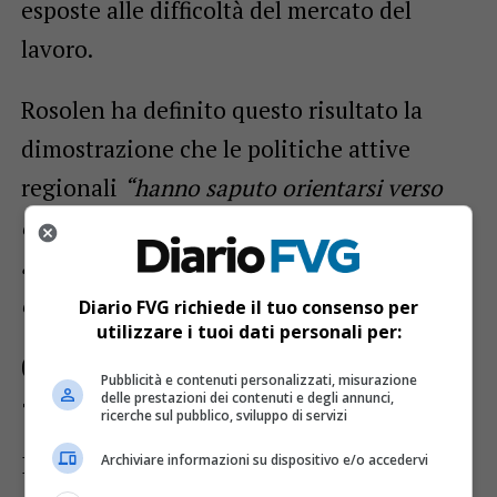
esposte alle difficoltà del mercato del
lavoro.
Rosolen ha definito questo risultato la
dimostrazione che le politiche attive
regionali
“hanno saputo orientarsi verso
chi aveva maggiore bisogno di essere
accompagnato nel percorso di inserimento
o reinserimento lavorativo”
.
Diario FVG richiede il tuo consenso per
utilizzare i tuoi dati personali per:
Centri per l’impiego, garantito il
Pubblicità e contenuti personalizzati, misurazione
delle prestazioni dei contenuti e degli annunci,
100% dei Lep
ricerche sul pubblico, sviluppo di servizi
Il Friuli-Venezia Giulia si distingue anche
Archiviare informazioni su dispositivo e/o accedervi