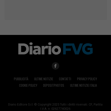
PUBBLICITÀ
ULTIME NOTIZIE
CONTATTI
PRIVACY POLICY
COOKIE POLICY
DEPOSITPHOTOS
ULTIME NOTIZIE ITALIA
Diario Editore S.r.l. © Copyright 2025 Tutti i diritti riservati. CF, Partita
I.V.A. n. 02627740026