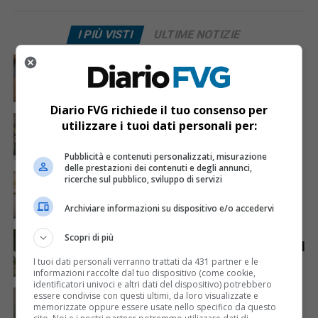
I PIÙ VISTI
ULTIME NOTIZIE
CRONACA & ATTUALITÀ
6 giorni fa
Mostravano vacanze e vestiti firmati sui social:
dietro il lusso un traffico di droga da milioni
Diario FVG richiede il tuo consenso per
CRONACA & ATTUALITÀ
2 giorni fa
utilizzare i tuoi dati personali per:
Acqua da usare con cautela nell’Udinese: ecco tutte
le frazioni sotto osservazione
Pubblicità e contenuti personalizzati, misurazione
delle prestazioni dei contenuti e degli annunci,
CRONACA & ATTUALITÀ
3 giorni fa
ricerche sul pubblico, sviluppo di servizi
Mattia Ranghetti muore a 29 anni dopo la
folgorazione alle Ferriere Nord di Osoppo
Archiviare informazioni su dispositivo e/o accedervi
ANIMALI
7 giorni fa
Scopri di più
Gorizia-Budapest in carrozza, viaggio annullato per il
caldo: esplode la polemica sui cavalli
I tuoi dati personali verranno trattati da 431 partner e le
informazioni raccolte dal tuo dispositivo (come cookie,
identificatori univoci e altri dati del dispositivo) potrebbero
CRONACA & ATTUALITÀ
3 giorni fa
essere condivise con questi ultimi, da loro visualizzate e
Mattia Ranghetti morto dopo l’infortunio alle
memorizzate oppure essere usate nello specifico da questo
Ferriere Nord, i sindacati: «Tragedia inaccettabile»