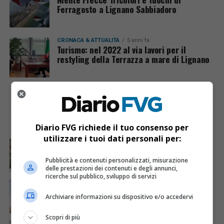
Ferragosto a Lignano Sabbiadoro
CRONACA & ATTUALITÀ
5 anni fa
Turismo: nel 2022 al via lavori per il
restyling della Terrazza a mare di Lignano
I PIÙ VISTI
ULTIME NOTIZIE
Diario FVG richiede il tuo consenso per
utilizzare i tuoi dati personali per:
CRONACA & ATTUALITÀ
3 giorni fa
Acqua da usare con cautela nell’Udinese: ecco tutte
le frazioni sotto osservazione
Pubblicità e contenuti personalizzati, misurazione
delle prestazioni dei contenuti e degli annunci,
ricerche sul pubblico, sviluppo di servizi
ECONOMIA & LAVORO
7 ore fa
Bollette più leggere nei condomini, nuovo bando FVG
Archiviare informazioni su dispositivo e/o accedervi
per l’efficientamento energetico
Scopri di più
CRONACA & ATTUALITÀ
4 giorni fa