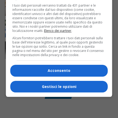
Mattia Ranghetti muore a 29 anni dopo la
I tuoi dati personali verranno trattati da 431 partner e le
folgorazione alle Ferriere Nord di Osoppo
informazioni raccolte dal tuo dispositivo (come cookie,
identificatori univoci e altri dati del dispositivo) potrebbero
essere condivise con questi ultimi, da loro visualizzate e
CRONACA & ATTUALITÀ
3 giorni fa
memorizzate oppure essere usate nello specifico da questo
Arrivano 142 nuovi poliziotti in Friuli-Venezia Giulia:
sito. Noi e i nostri partner potremmo utilizzare dati di
61 saranno assegnati a Trieste
localizzazione esatti.
Elenco dei partner
.
Alcuni fornitori potrebbero trattare i tuoi dati personali sulla
base dell'interesse legittimo, al quale puoi opporti gestendo
CRONACA & ATTUALITÀ
9 ore fa
le tue opzioni qui sotto. Cerca un link in fondo a questa
Due terremoti in poche ore scuotono la Croazia: la
pagina o nel menu del sito per gestire o revocare il consenso
scossa più forte sul Quarnero
nelle impostazioni della privacy e dei cookie.
Acconsento
Gestisci le opzioni
Facebook