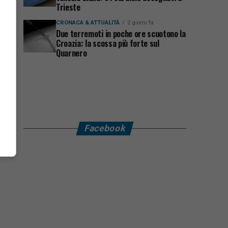
Trieste
CRONACA & ATTUALITÀ
2 giorni fa
Due terremoti in poche ore scuotono la
Croazia: la scossa più forte sul
Quarnero
Facebook