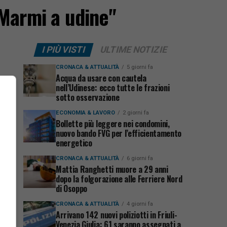
 Marmi a udine"
I PIÙ VISTI
ULTIME NOTIZIE
CRONACA & ATTUALITÀ
5 giorni fa
Acqua da usare con cautela
nell’Udinese: ecco tutte le frazioni
sotto osservazione
ECONOMIA & LAVORO
2 giorni fa
Bollette più leggere nei condomini,
nuovo bando FVG per l’efficientamento
energetico
CRONACA & ATTUALITÀ
6 giorni fa
Mattia Ranghetti muore a 29 anni
dopo la folgorazione alle Ferriere Nord
di Osoppo
CRONACA & ATTUALITÀ
4 giorni fa
Arrivano 142 nuovi poliziotti in Friuli-
Venezia Giulia: 61 saranno assegnati a