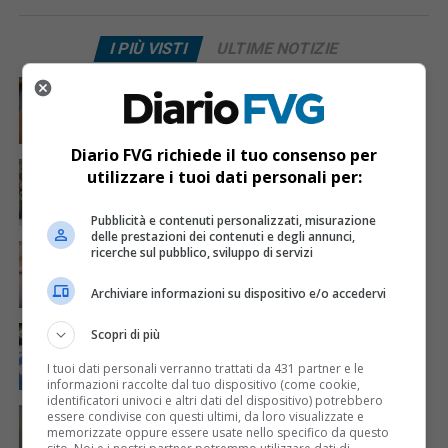
I PIÙ VISTI
ULTIME NOTIZIE
CRONACA & ATTUALITÀ
7 giorni fa
Mostravano vacanze e vestiti firmati sui social:
dietro il lusso un traffico di droga da milioni
Diario FVG richiede il tuo consenso per
CRONACA & ATTUALITÀ
3 giorni fa
utilizzare i tuoi dati personali per:
Acqua da usare con cautela nell’Udinese: ecco tutte
le frazioni sotto osservazione
Pubblicità e contenuti personalizzati, misurazione
delle prestazioni dei contenuti e degli annunci,
CRONACA & ATTUALITÀ
4 giorni fa
ricerche sul pubblico, sviluppo di servizi
Mattia Ranghetti muore a 29 anni dopo la
folgorazione alle Ferriere Nord di Osoppo
Archiviare informazioni su dispositivo e/o accedervi
CRONACA & ATTUALITÀ
2 giorni fa
Scopri di più
Arrivano 142 nuovi poliziotti in Friuli-Venezia Giulia:
61 saranno assegnati a Trieste
I tuoi dati personali verranno trattati da 431 partner e le
informazioni raccolte dal tuo dispositivo (come cookie,
identificatori univoci e altri dati del dispositivo) potrebbero
CRONACA & ATTUALITÀ
3 giorni fa
essere condivise con questi ultimi, da loro visualizzate e
Mattia Ranghetti morto dopo l’infortunio alle
memorizzate oppure essere usate nello specifico da questo
Ferriere Nord, i sindacati: «Tragedia inaccettabile»