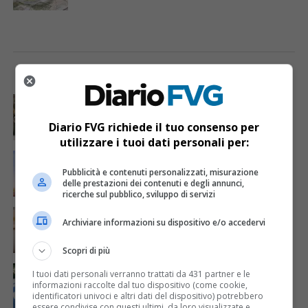
I PIÙ VISTI
ULTIME NOTIZIE
CRONACA & ATTUALITÀ
4 giorni fa
Acqua da usare con cautela nell’Udinese: ecco tutte
le frazioni sotto osservazione
Diario FVG richiede il tuo consenso per
utilizzare i tuoi dati personali per:
ECONOMIA & LAVORO
22 ore fa
Bollette più leggere nei condomini, nuovo bando FVG
Pubblicità e contenuti personalizzati, misurazione
per l’efficientamento energetico
delle prestazioni dei contenuti e degli annunci,
ricerche sul pubblico, sviluppo di servizi
CRONACA & ATTUALITÀ
5 giorni fa
Mattia Ranghetti muore a 29 anni dopo la
Archiviare informazioni su dispositivo e/o accedervi
folgorazione alle Ferriere Nord di Osoppo
Scopri di più
CRONACA & ATTUALITÀ
3 giorni fa
I tuoi dati personali verranno trattati da 431 partner e le
Arrivano 142 nuovi poliziotti in Friuli-Venezia Giulia:
informazioni raccolte dal tuo dispositivo (come cookie,
61 saranno assegnati a Trieste
identificatori univoci e altri dati del dispositivo) potrebbero
essere condivise con questi ultimi, da loro visualizzate e