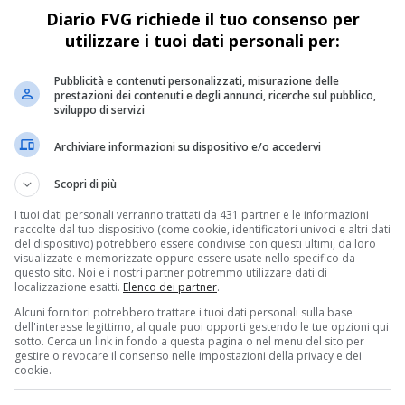
Diario FVG richiede il tuo consenso per
Bartolomeo.
utilizzare i tuoi dati personali per:
Pubblicità e contenuti personalizzati, misurazione delle
prestazioni dei contenuti e degli annunci, ricerche sul pubblico,
sviluppo di servizi
Archiviare informazioni su dispositivo e/o accedervi
Scopri di più
EVENTI & CULTURA
2 anni fa
La “Cripta dei Cappuccini” debutta in
I tuoi dati personali verranno trattati da 431 partner e le informazioni
raccolte dal tuo dispositivo (come cookie, identificatori univoci e altri dati
radiodramma su RAI Radio3
del dispositivo) potrebbero essere condivise con questi ultimi, da loro
visualizzate e memorizzate oppure essere usate nello specifico da
La Cripta dei Cappuccini sbarca sulle onde
questo sito. Noi e i nostri partner potremmo utilizzare dati di
localizzazione esatti.
Elenco dei partner
.
sonore, portando l'emozione del palcoscenico
Alcuni fornitori potrebbero trattare i tuoi dati personali sulla base
direttamente nelle vostre case. Un'esperienza da
dell'interesse legittimo, al quale puoi opporti gestendo le tue opzioni qui
non perdere per gli amanti della cultura e...
sotto. Cerca un link in fondo a questa pagina o nel menu del sito per
gestire o revocare il consenso nelle impostazioni della privacy e dei
cookie.