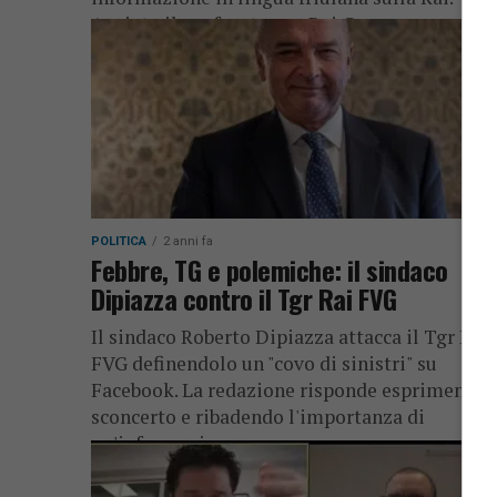
Avviato il confronto con Rai Com e...
POLITICA
2 anni fa
Febbre, TG e polemiche: il sindaco
Dipiazza contro il Tgr Rai FVG
Il sindaco Roberto Dipiazza attacca il Tgr Rai
FVG definendolo un "covo di sinistri" su
Facebook. La redazione risponde esprimendo
sconcerto e ribadendo l'importanza di
un'informazione...