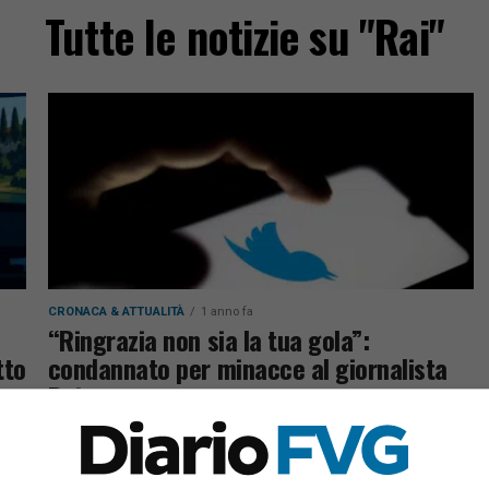
Tutte le notizie su "Rai"
CRONACA & ATTUALITÀ
1 anno fa
“Ringrazia non sia la tua gola”:
tto
condannato per minacce al giornalista
Rai
Una frase intimidatoria su Twitter costa cara a
 di
un manifestante No Green Pass: condanna per
minacce al giornalista Rai Antonio Di