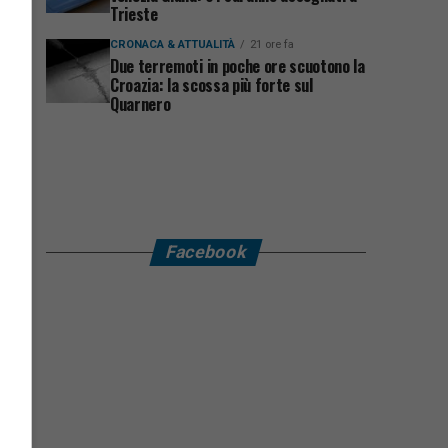
Trieste
CRONACA & ATTUALITÀ
21 ore fa
Due terremoti in poche ore scuotono la
Croazia: la scossa più forte sul
Quarnero
Facebook