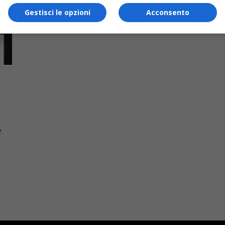
Gestisci le opzioni
Acconsento
e