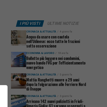
I PIÙ VISTI
ULTIME NOTIZIE
CRONACA & ATTUALITÀ
4 giorni fa
Acqua da usare con cautela
nell’Udinese: ecco tutte le frazioni
sotto osservazione
ECONOMIA & LAVORO
18 ore fa
Bollette più leggere nei condomini,
nuovo bando FVG per l’efficientamento
energetico
CRONACA & ATTUALITÀ
5 giorni fa
Mattia Ranghetti muore a 29 anni
dopo la folgorazione alle Ferriere Nord
di Osoppo
CRONACA & ATTUALITÀ
3 giorni fa
Arrivano 142 nuovi poliziotti in Friuli-
Venezia Giulia: 61 saranno assegnati a