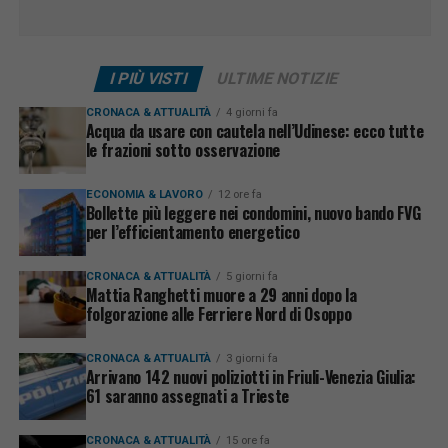
I PIÙ VISTI
ULTIME NOTIZIE
CRONACA & ATTUALITÀ
4 giorni fa
Acqua da usare con cautela nell’Udinese: ecco tutte
le frazioni sotto osservazione
ECONOMIA & LAVORO
12 ore fa
Bollette più leggere nei condomini, nuovo bando FVG
per l’efficientamento energetico
CRONACA & ATTUALITÀ
5 giorni fa
Mattia Ranghetti muore a 29 anni dopo la
folgorazione alle Ferriere Nord di Osoppo
CRONACA & ATTUALITÀ
3 giorni fa
Arrivano 142 nuovi poliziotti in Friuli-Venezia Giulia:
61 saranno assegnati a Trieste
CRONACA & ATTUALITÀ
15 ore fa