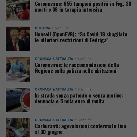
Coronavirus: 655 tamponi positivi in Fvg, 38
morti e 38 in terapia intensiva
POLITICA
6 anni fa
Honsell (OpenFVG): “Su Covid-19 sbagliate
le ulteriori restrizioni di Fedriga”
CRONACA & ATTUALITÀ
6 anni fa
Coronavirus: le raccomandazioni della
Regione sulla pulizia nelle abitazioni
CRONACA & ATTUALITÀ
6 anni fa
In strada senza patente e senza motivo:
denuncia e 5 mila euro di multa
CRONACA & ATTUALITÀ
6 anni fa
Carburanti: agevolazioni confermate fino
al 30 giugno