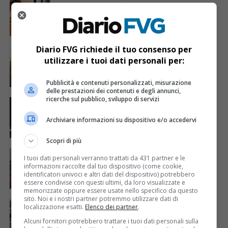
Coronavirus: 599 casi positivi, più 137 nelle
ultime 24 ore
Diario FVG richiede il tuo consenso per
CRONACA & ATTUALITÀ
6 anni fa
“Tiere dai Paris”: un viaggio alla scoperta
utilizzare i tuoi dati personali per:
della natura friulana
Pubblicità e contenuti personalizzati, misurazione
delle prestazioni dei contenuti e degli annunci,
ricerche sul pubblico, sviluppo di servizi
EVENTI & CULTURA
6 anni fa
Udin&Jazz: trent’anni di concerti, ora on-
line
Archiviare informazioni su dispositivo e/o accedervi
Scopri di più
CRONACA & ATTUALITÀ
6 anni fa
I tuoi dati personali verranno trattati da 431 partner e le
Fuori casa senza motivo: denunciate 86
informazioni raccolte dal tuo dispositivo (come cookie,
persone
identificatori univoci e altri dati del dispositivo) potrebbero
essere condivise con questi ultimi, da loro visualizzate e
memorizzate oppure essere usate nello specifico da questo
sito. Noi e i nostri partner potremmo utilizzare dati di
ECONOMIA & LAVORO
6 anni fa
localizzazione esatti.
Elenco dei partner
.
«Negozi aperti al massimo 10 ore al giorno
e chiusi la domenica». L’appello dei
Alcuni fornitori potrebbero trattare i tuoi dati personali sulla