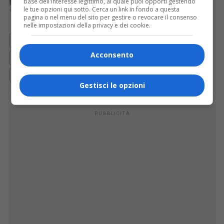
sindacati
base dell'interesse legittimo, al quale puoi opporti gestendo
le tue opzioni qui sotto. Cerca un link in fondo a questa
pagina o nel menu del sito per gestire o revocare il consenso
nelle impostazioni della privacy e dei cookie.
PAGINA 613 DI 648
« PRIMA
‹ PRECEDENTE
609
Acconsento
610
611
612
613
614
615
616
617
PROSSIMA ›
ULTIMA »
Gestisci le opzioni
PUBBLICITÀ