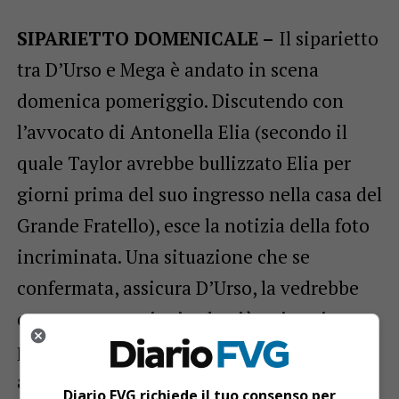
SIPARIETTO DOMENICALE –
Il siparietto
tra D’Urso e Mega è andato in scena
domenica pomeriggio. Discutendo con
l’avvocato di Antonella Elia (secondo il
quale Taylor avrebbe bullizzato Elia per
giorni prima del suo ingresso nella casa del
Grande Fratello), esce la notizia della foto
incriminata. Una situazione che se
confermata, assicura D’Urso, la vedrebbe
costretta a non invitarla più nei suoi
programmi. Ma Mega ribalta la questione,
ammettendo di non ricordarsi
Diario FVG richiede il tuo consenso per