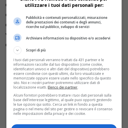
dell’esistenza della foto su Instagram (poi
utilizzare i tuoi dati personali per:
cancellata dal profilo personale
Pubblicità e contenuti personalizzati, misurazione
delle prestazioni dei contenuti e degli annunci,
dell’influencer), ma di essere lei a non
ricerche sul pubblico, sviluppo di servizi
voler più intervenire in televisione per
Archiviare informazioni su dispositivo e/o accedervi
dedicarsi ad altro.
Scopri di più
I tuoi dati personali verranno trattati da 431 partner e le
informazioni raccolte dal tuo dispositivo (come cookie,
identificatori univoci e altri dati del dispositivo) potrebbero
essere condivise con questi ultimi, da loro visualizzate e
memorizzate oppure essere usate nello specifico da questo
sito. Noi e i nostri partner potremmo utilizzare dati di
localizzazione esatti.
Elenco dei partner
.
Alcuni fornitori potrebbero trattare i tuoi dati personali sulla
base dell'interesse legittimo, al quale puoi opporti gestendo
le tue opzioni qui sotto. Cerca un link in fondo a questa
pagina o nel menu del sito per gestire o revocare il consenso
nelle impostazioni della privacy e dei cookie.