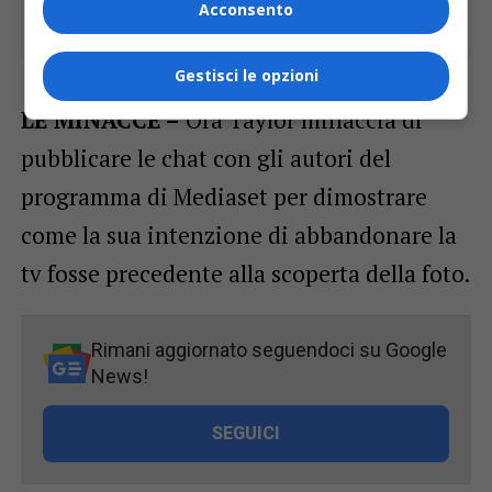
Acconsento
Gestisci le opzioni
LE MINACCE –
Ora Taylor minaccia di
pubblicare le chat con gli autori del
programma di Mediaset per dimostrare
come la sua intenzione di abbandonare la
tv fosse precedente alla scoperta della foto.
Rimani aggiornato seguendoci su Google
News!
SEGUICI