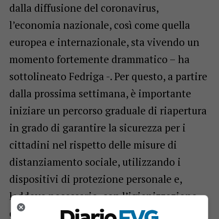
dalla diffusione del coronavirus,
l’economia nazionale, così come quella
europea e internazionale, sta vivendo un
momento fortemente drammatico – ha
sottolineato Fedriga -. Per questo, a partire
dalla prossima settimana, è importante
iniziare un percorso graduale di riapertura
in grado di garantire la sicurezza per i
cittadini nel rispetto delle misure di
distanziamento sociale, utilizzando i
dispositivi di protezione personale e,
laddove necessario, con l’igienizzazione
dei locali”. “Rischiamo altrimenti – ha