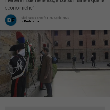
mettere insieme le esigenze sanitarie e quelle
economiche”
Pubblicato
6 anni fa
il
25 Aprile 2020
Da
Redazione