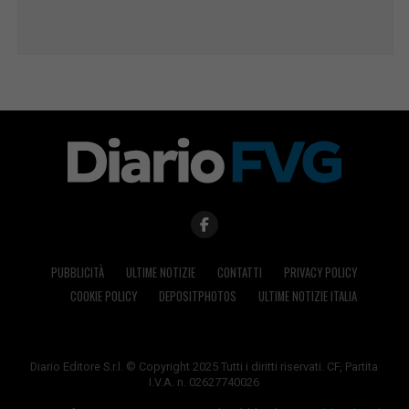
PUBBLICITÀ
ULTIME NOTIZIE
CONTATTI
PRIVACY POLICY
COOKIE POLICY
DEPOSITPHOTOS
ULTIME NOTIZIE ITALIA
Diario Editore S.r.l. © Copyright 2025 Tutti i diritti riservati. CF, Partita
I.V.A. n. 02627740026