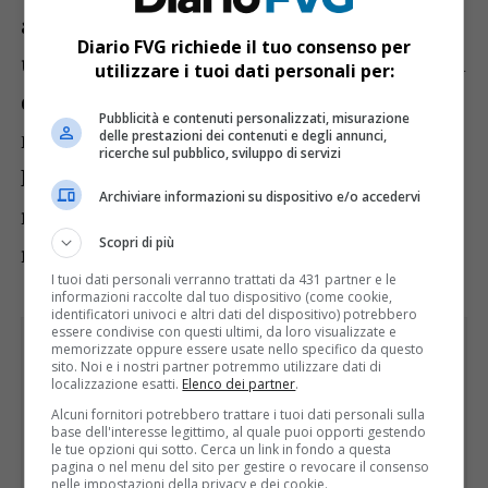
aggiunto il governatore – di passare da
Diario FVG richiede il tuo consenso per
una emergenza di carattere sanitario a una
utilizzare i tuoi dati personali per:
di carattere economico che sta già
Pubblicità e contenuti personalizzati, misurazione
mostrando i suoi primi pesanti risultati.
delle prestazioni dei contenuti e degli annunci,
ricerche sul pubblico, sviluppo di servizi
Più prolunghiamo le chiusure, più
Archiviare informazioni su dispositivo e/o accedervi
rischiamo sia sempre più difficile
Scopri di più
ripartire”.
I tuoi dati personali verranno trattati da 431 partner e le
informazioni raccolte dal tuo dispositivo (come cookie,
identificatori univoci e altri dati del dispositivo) potrebbero
essere condivise con questi ultimi, da loro visualizzate e
memorizzate oppure essere usate nello specifico da questo
sito. Noi e i nostri partner potremmo utilizzare dati di
localizzazione esatti.
Elenco dei partner
.
Alcuni fornitori potrebbero trattare i tuoi dati personali sulla
base dell'interesse legittimo, al quale puoi opporti gestendo
le tue opzioni qui sotto. Cerca un link in fondo a questa
pagina o nel menu del sito per gestire o revocare il consenso
nelle impostazioni della privacy e dei cookie.