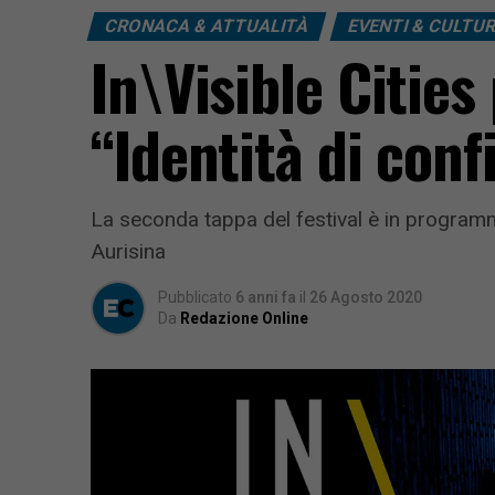
CRONACA & ATTUALITÀ
EVENTI & CULTU
In\Visible Cities
“Identità di conf
La seconda tappa del festival è in programm
Aurisina
Pubblicato
6 anni fa
il
26 Agosto 2020
Da
Redazione Online