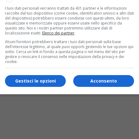
rformance e spettacoli diffusi in tutto il
I tuoi dati personali verranno trattati da 431 partner e le informazioni
raccolte dal tuo dispositivo (come cookie, identificatori univoci e altri dati
 fino a tarda sera: 25 appuntamenti che
del dispositivo) potrebbero essere condivise con questi ultimi, da loro
visualizzate e memorizzate oppure essere usate nello specifico da
cipare, esplorare, giocare con l’arte
questo sito. Noi e i nostri partner potremmo utilizzare dati di
localizzazione esatti.
Elenco dei partner
.
ertirsi. Il 12 e 13 settembre, la rassegna
Alcuni fornitori potrebbero trattare i tuoi dati personali sulla base
n due performance multimediali a cielo
dell'interesse legittimo, al quale puoi opporti gestendo le tue opzioni qui
sotto. Cerca un link in fondo a questa pagina o nel menu del sito per
gestire o revocare il consenso nelle impostazioni della privacy e dei
rammazione di Karsiart.
cookie.
Gestisci le opzioni
Acconsento