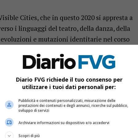
sible Cities, che in questo 2020 si appresta a
averso i linguaggi del teatro, della danza, della
 evoluzioni e mutazioni identitarie nel corso
racconto delle aree di confine ma anche delle
definizioni identitarie.
L
– Si partirà da Gorizia (dal 28 al 30 agosto)
Diario FVG richiede il tuo consenso per
utilizzare i tuoi dati personali per:
anti a cielo aperto, tre modi per raccontare
bitano con sguardi e linguaggi differenti.
Pubblicità e contenuti personalizzati, misurazione delle
prestazioni dei contenuti e degli annunci, ricerche sul pubblico,
mance teatrale, narrazione multimediale si
sviluppo di servizi
lteplicità di narrazioni sul presente e sul
Archiviare informazioni su dispositivo e/o accedervi
a d’Isonzo. Lì dal 3 al 7 settembre il festival
Scopri di più