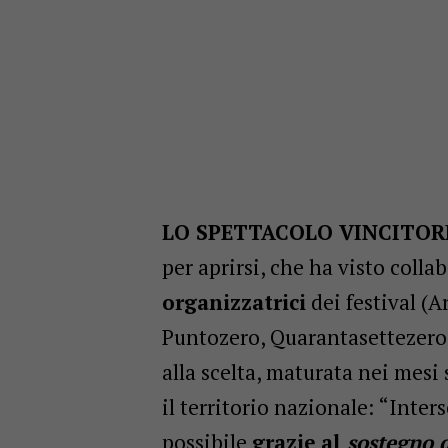
LO SPETTACOLO VINCITOR
per aprirsi, che ha visto colla
organizzatrici
dei festival (A
Puntozero, Quarantasettezeroq
alla scelta, maturata nei mesi 
il territorio nazionale: “Inter
possibile
grazie
al
sostegno 