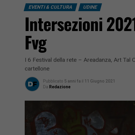
EVENTI & CULTURA
UDINE
Intersezioni 2021
Fvg
I 6 Festival della rete – Areadanza, Art Tal 
cartellone
Pubblicato
5 anni fa
il
11 Giugno 2021
Da
Redazione