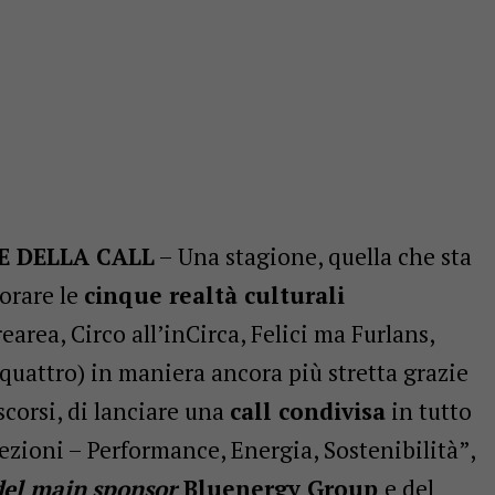
E DELLA CALL
– Una stagione, quella che sta
borare le
cinque realtà culturali
rearea, Circo all’inCirca, Felici ma Furlans,
uattro) in maniera ancora più stretta grazie
scorsi, di lanciare una
call condivisa
in tutto
sezioni – Performance, Energia, Sostenibilità”,
del main
sponsor
Bluenergy Group
e del