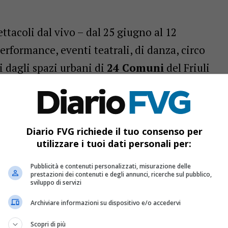
ttacoli dal vivo – dal 25 giugno al 12
performance, eventi teatrali, di danza, circo
i dagli spazi urbani di
24 Comuni
del Friuli
gna, Duino, Fagagna, Gorizia, Gradisca
artignacco, Moruzzo, Palmanova, Pordenone,
San Daniele del Friuli, Tarvisio (Cave del
Diario FVG richiede il tuo consenso per
ullo, Trieste, Turriaco, Udine, Valvasone,
utilizzare i tuoi dati personali per:
ranno la partecipazione di
oltre cento artisti
Pubblicità e contenuti personalizzati, misurazione delle
e da ben 11 Paesi esteri
(Belgio, Brasile,
prestazioni dei contenuti e degli annunci, ricerche sul pubblico,
sviluppo di servizi
Inghilterra, Paesi Bassi, Slovacchia, Slovenia,
Archiviare informazioni su dispositivo e/o accedervi
i dei
6 Festival
(AreaDanza, Art Tal Ort,
Scopri di più
ble Cities, Microfestival, Terminal) della rete