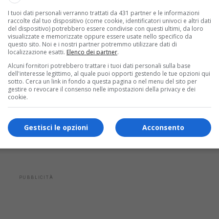
I tuoi dati personali verranno trattati da 431 partner e le informazioni
ggi, sotto la Loggia del Lionello, a Udine, ha
raccolte dal tuo dispositivo (come cookie, identificatori univoci e altri dati
del dispositivo) potrebbero essere condivise con questi ultimi, da loro
 A descrivere le novità delle nuove edizioni
visualizzate e memorizzate oppure essere usate nello specifico da
questo sito. Noi e i nostri partner potremmo utilizzare dati di
atore di Intersezioni; Marta Bevilacqua,
localizzazione esatti.
Elenco dei partner
.
Alcuni fornitori potrebbero trattare i tuoi dati personali sulla base
; Tommaso Pecile, coordinatore di Art Tal Ort;
dell'interesse legittimo, al quale puoi opporti gestendo le tue opzioni qui
sotto. Cerca un link in fondo a questa pagina o nel menu del sito per
re artistico di Invisible Cities e
gestire o revocare il consenso nelle impostazioni della privacy e dei
cookie.
ph Facchin per Microfestival; Davide
co di Terminal, Festival dell’arte in strada.
Gestisci le opzioni
Acconsento
a cultura del Comune di Udine, Fabrizio