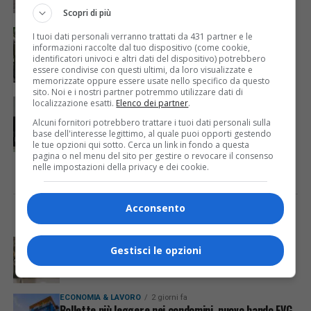
Scopri di più
EVENTI & CULTURA
5 anni fa
I tuoi dati personali verranno trattati da 431 partner e le
Open call “Intersezioni – performance,
informazioni raccolte dal tuo dispositivo (come cookie,
energia, sostenibilità”
identificatori univoci e altri dati del dispositivo) potrebbero
essere condivise con questi ultimi, da loro visualizzate e
memorizzate oppure essere usate nello specifico da questo
sito. Noi e i nostri partner potremmo utilizzare dati di
EVENTI & CULTURA
6 anni fa
localizzazione esatti.
Elenco dei partner
.
AreaDanza: decima edizione per l’urban
Alcuni fornitori potrebbero trattare i tuoi dati personali sulla
dance festival firmato da Arearea
base dell'interesse legittimo, al quale puoi opporti gestendo
le tue opzioni qui sotto. Cerca un link in fondo a questa
pagina o nel menu del sito per gestire o revocare il consenso
nelle impostazioni della privacy e dei cookie.
Acconsento
I PIÙ VISTI
ULTIME NOTIZIE
CRONACA & ATTUALITÀ
5 giorni fa
Gestisci le opzioni
Acqua da usare con cautela nell’Udinese: ecco tutte
le frazioni sotto osservazione
ECONOMIA & LAVORO
2 giorni fa
Bollette più leggere nei condomini, nuovo bando FVG