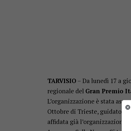
TARVISIO
– Da lunedì 17 a gi
regionale del
Gran Premio Ita
L’organizzazione è stata asseg
Ottobre di Trieste, guidato da
affidata già l’organizzazione 