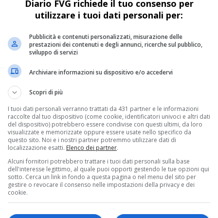
a del
circuito di gare
(inaugurate a Solda il
Diario FVG richiede il tuo consenso per
utilizzare i tuoi dati personali per:
ite nel calendario FIS e
riservate alle
 anni 2000 e precedenti),
giovani
(nati dal
Pubblicità e contenuti personalizzati, misurazione delle
prestazioni dei contenuti e degli annunci, ricerche sul pubblico,
 nel 2004 e 2005).
sviluppo di servizi
Archiviare informazioni su dispositivo e/o accedervi
 la serie di eventi sciistici organizzati sul
Scopri di più
he del Friuli Venezia Giulia, che ospita anche
I tuoi dati personali verranno trattati da 431 partner e le informazioni
chile il 13 e 14 gennaio 2022. La pista
raccolte dal tuo dispositivo (come cookie, identificatori univoci e altri dati
del dispositivo) potrebbero essere condivise con questi ultimi, da loro
mpero
”, la regina delle piste delle Alpi
visualizzate e memorizzate oppure essere usate nello specifico da
questo sito. Noi e i nostri partner potremmo utilizzare dati di
 discese dell’intero arco alpino, che deve il
localizzazione esatti.
Elenco dei partner
.
Alcuni fornitori potrebbero trattare i tuoi dati personali sulla base
ini Artico Di Prampero. Oltre che per
dell'interesse legittimo, al quale puoi opporti gestendo le tue opzioni qui
sotto. Cerca un link in fondo a questa pagina o nel menu del sito per
 per la bellezza del paesaggio che offre: il
gestire o revocare il consenso nelle impostazioni della privacy e dei
cookie.
sto in posizione dominante dell’intera
rvisiano. Dalla sua cima si può osservare uno