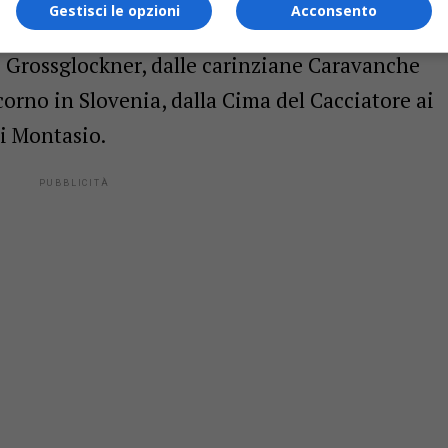
Gestisci le opzioni
Acconsento
elle Alpi: dalle Dolomiti Cadorine e dalle Alpi
 e Grossglockner, dalle carinziane Caravanche
corno in Slovenia, dalla Cima del Cacciatore ai
di Montasio.