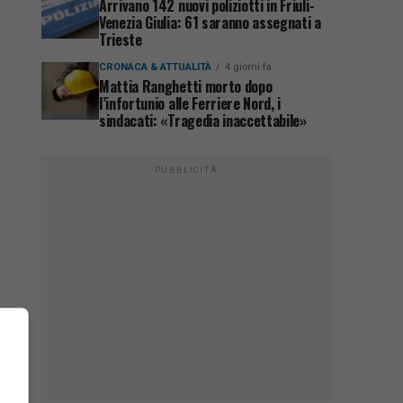
Arrivano 142 nuovi poliziotti in Friuli-
Venezia Giulia: 61 saranno assegnati a
Trieste
CRONACA & ATTUALITÀ
4 giorni fa
Mattia Ranghetti morto dopo
l’infortunio alle Ferriere Nord, i
sindacati: «Tragedia inaccettabile»
PUBBLICITÀ