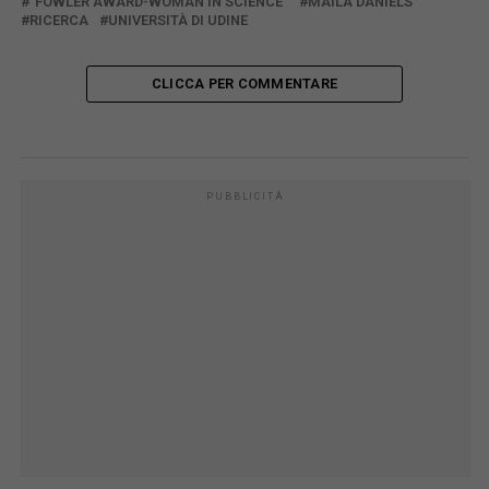
"FOWLER AWARD-WOMAN IN SCIENCE"
MAILA DANIELS
RICERCA
UNIVERSITÀ DI UDINE
CLICCA PER COMMENTARE
PUBBLICITÀ