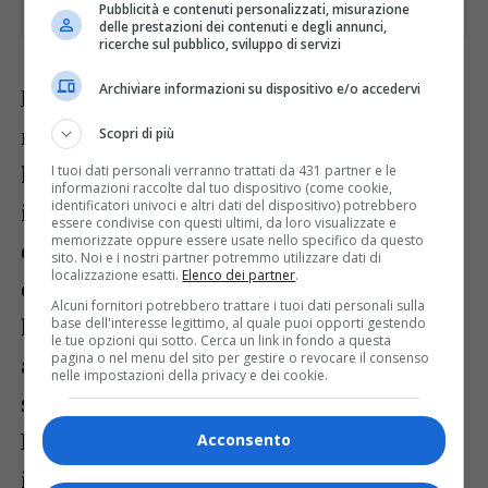
Pubblicità e contenuti personalizzati, misurazione
delle prestazioni dei contenuti e degli annunci,
ricerche sul pubblico, sviluppo di servizi
Archiviare informazioni su dispositivo e/o accedervi
Maila Danielis ha conseguito la laurea
magistrale in Ingegneria per l’ambiente e
Scopri di più
l’energia nel 2016, nel 2020 ha conseguito
I tuoi dati personali verranno trattati da 431 partner e le
informazioni raccolte dal tuo dispositivo (come cookie,
identificatori univoci e altri dati del dispositivo) potrebbero
il Dottorato di ricerca in Scienze
essere condivise con questi ultimi, da loro visualizzate e
memorizzate oppure essere usate nello specifico da questo
dell’ingegneria energetica ed ambientale
sito. Noi e i nostri partner potremmo utilizzare dati di
localizzazione esatti.
Elenco dei partner
.
con una tesi su catalizzatori per
Alcuni fornitori potrebbero trattare i tuoi dati personali sulla
l’abbattimento di metano in veicoli
base dell'interesse legittimo, al quale puoi opporti gestendo
le tue opzioni qui sotto. Cerca un link in fondo a questa
pagina o nel menu del sito per gestire o revocare il consenso
alimentati a gas naturale sotto la
nelle impostazioni della privacy e dei cookie.
supervisione delle professoresse Carla de
Leitenburg e Sara Colussi. “È un risultato
Acconsento
importante a livello internazionale per la