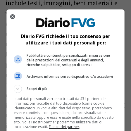
include testi, immagini, beni materiali e
video) a partire dalle prime forme
associative dell’Ottocento, passando per la
costituzione dell’Associazione Industriali
Diario FVG richiede il tuo consenso per
utilizzare i tuoi dati personali per:
nel dopoguerra e arrivando fino al 2000.
Non solo. Spazi sono anche dedicati alla
Pubblicità e contenuti personalizzati, misurazione
delle prestazioni dei contenuti e degli annunci,
presentazione dei 12 settori merceologici
ricerche sul pubblico, sviluppo di servizi
di Confindustria Udine, alla storia della
Archiviare informazioni su dispositivo e/o accedervi
Torre di Santa Maria e all’Associazione
Scopri di più
culturale dedicata ad Archimede Taverna,
I tuoi dati personali verranno trattati da 431 partner e le
informazioni raccolte dal tuo dispositivo (come cookie,
imprenditore edile e secondo Presidente di
identificatori univoci e altri dati del dispositivo) potrebbero
essere condivise con questi ultimi, da loro visualizzate e
Confindustria Udine, eDomenico Taverna,
memorizzate oppure essere usate nello specifico da questo
sito. Noi e i nostri partner potremmo utilizzare dati di
imprenditore e rappresentante
localizzazione esatti.
Elenco dei partner
.