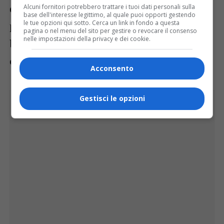
dell’Associazione Costruttori Edili. Al
Alcuni fornitori potrebbero trattare i tuoi dati personali sulla
base dell'interesse legittimo, al quale puoi opporti gestendo
le tue opzioni qui sotto. Cerca un link in fondo a questa
piano terra sono inoltre presenti:
pagina o nel menu del sito per gestire o revocare il consenso
nelle impostazioni della privacy e dei cookie.
biblioteca/mediateca, reception/bookshop
e uno spazio per conferenze.
Acconsento
Gestisci le opzioni