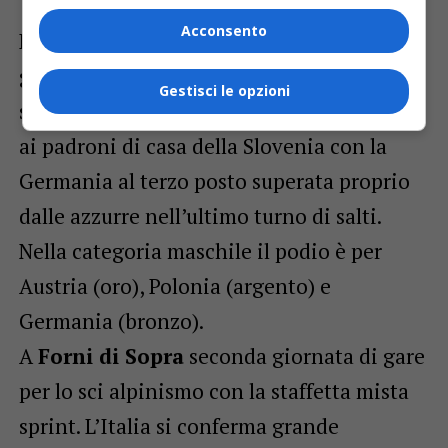
Acconsento
Dal trampolino di
Planica
arriva un
grande argento per l’Italia nella prova a
Gestisci le opzioni
squadre femminile. L’Italia è seconda solo
ai padroni di casa della Slovenia con la
Germania al terzo posto superata proprio
dalle azzurre nell’ultimo turno di salti.
Nella categoria maschile il podio è per
Austria (oro), Polonia (argento) e
Germania (bronzo).
A
Forni di Sopra
seconda giornata di gare
per lo sci alpinismo con la staffetta mista
sprint. L’Italia si conferma grande