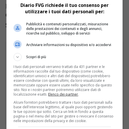
podio insieme al vincitore tedesco Nico
Diario FVG richiede il tuo consenso per
utilizzare i tuoi dati personali per:
Offenwanger e allo svedese William Young
Shing (argento).
Pubblicità e contenuti personalizzati, misurazione
delle prestazioni dei contenuti e degli annunci,
ricerche sul pubblico, sviluppo di servizi
Archiviare informazioni su dispositivo e/o accedervi
Scopri di più
I tuoi dati personali verranno trattati da 431 partner e le
informazioni raccolte dal tuo dispositivo (come cookie,
identificatori univoci e altri dati del dispositivo) potrebbero
essere condivise con questi ultimi, da loro visualizzate e
memorizzate oppure essere usate nello specifico da questo
sito. Noi e i nostri partner potremmo utilizzare dati di
localizzazione esatti.
Elenco dei partner
.
Alcuni fornitori potrebbero trattare i tuoi dati personali sulla
base dell'interesse legittimo, al quale puoi opporti gestendo
le tue opzioni qui sotto. Cerca un link in fondo a questa
pagina o nel menu del sito per gestire o revocare il consenso
nelle impostazioni della privacy e dei cookie.