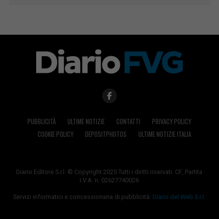
PUBBLICITÀ
ULTIME NOTIZIE
CONTATTI
PRIVACY POLICY
COOKIE POLICY
DEPOSITPHOTOS
ULTIME NOTIZIE ITALIA
Diario Editore S.r.l. © Copyright 2025 Tutti i diritti riservati. CF, Partita
I.V.A. n. 02627740026
Servizi informatici e concessionaria di pubblicità:
Diario del Web S.r.l.