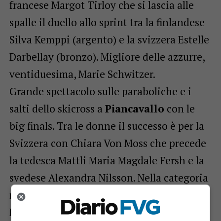
francese Margot Tirloy che si lascia alle
spalle il duello allo sprint tra la finlandese
Silva Kemppi (argento) e la svizzera Estelle
Darbellay (bronzo). Migliore delle azzurre,
ventiduesima, Marie Schwitzer.
Grande spettacolo sulle paraboliche e i
salti dello skicross a
Piancavallo
con le
big finals. Tra le donne il successo è per la
Svizzera con Chiara Von Moss che precede
la tedesca Mattli Maria Magdale Fersh e la
svedese Alexandra Nilsson. Nella categoria
maschile per l’Italia è bronzo con Paolo
Piccolo che sale sul gradino più basso del