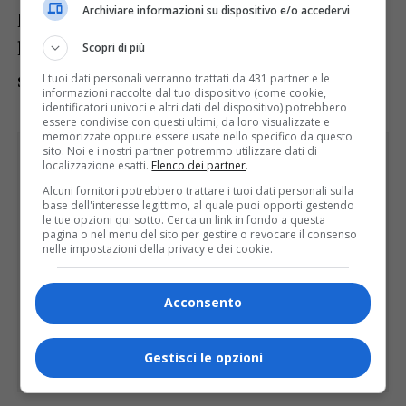
Archiviare informazioni su dispositivo e/o accedervi
partecipino alla festa mantenendo aperte
le loro attività. Sono certo che il riscontro
Scopri di più
sarà positivo per tutti».
I tuoi dati personali verranno trattati da 431 partner e le
informazioni raccolte dal tuo dispositivo (come cookie,
identificatori univoci e altri dati del dispositivo) potrebbero
essere condivise con questi ultimi, da loro visualizzate e
memorizzate oppure essere usate nello specifico da questo
sito. Noi e i nostri partner potremmo utilizzare dati di
localizzazione esatti.
Elenco dei partner
.
Alcuni fornitori potrebbero trattare i tuoi dati personali sulla
base dell'interesse legittimo, al quale puoi opporti gestendo
le tue opzioni qui sotto. Cerca un link in fondo a questa
pagina o nel menu del sito per gestire o revocare il consenso
nelle impostazioni della privacy e dei cookie.
Acconsento
Gestisci le opzioni