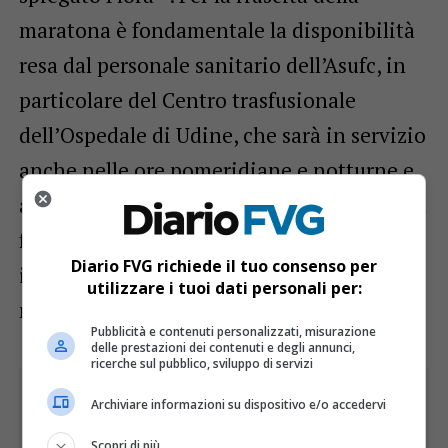
maratona è fondamentale la disponibilità
resa dal personale sanitario dell’Asufc, in
particolare del Centro trasfusionale
dell’Ospedale di Udine, che sarà in servizio
anche nelle ore pomeridiane e notturne e
a cui va la nostra gratitudine. Siamo in una
fase storica di denatalità e dobbiamo fare
Diario FVG richiede il tuo consenso per
in modo che negli ospedali non manchi
utilizzare i tuoi dati personali per:
mai una sola goccia di sangue”.
Pubblicità e contenuti personalizzati, misurazione
delle prestazioni dei contenuti e degli annunci,
ricerche sul pubblico, sviluppo di servizi
Archiviare informazioni su dispositivo e/o accedervi
Scopri di più