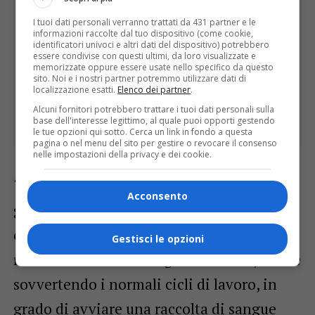
I tuoi dati personali verranno trattati da 431 partner e le
informazioni raccolte dal tuo dispositivo (come cookie,
identificatori univoci e altri dati del dispositivo) potrebbero
essere condivise con questi ultimi, da loro visualizzate e
memorizzate oppure essere usate nello specifico da questo
sito. Noi e i nostri partner potremmo utilizzare dati di
localizzazione esatti.
Elenco dei partner
.
Alcuni fornitori potrebbero trattare i tuoi dati personali sulla
base dell'interesse legittimo, al quale puoi opporti gestendo
le tue opzioni qui sotto. Cerca un link in fondo a questa
pagina o nel menu del sito per gestire o revocare il consenso
nelle impostazioni della privacy e dei cookie.
“Questa maratona è l’esercitazione
Acconsento
generale in caso di calamità e altre
emergenze – ha detto Barillari – siamo
Gestisci le opzioni
riusciti a creare una organizzazione, anche
sovvertendo i normali cicli di lavoro, in
grado di avviare una raccolta di sangue