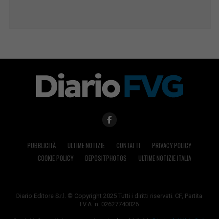
PUBBLICITÀ
ULTIME NOTIZIE
CONTATTI
PRIVACY POLICY
COOKIE POLICY
DEPOSITPHOTOS
ULTIME NOTIZIE ITALIA
Diario Editore S.r.l. © Copyright 2025 Tutti i diritti riservati. CF, Partita
I.V.A. n. 02627740026