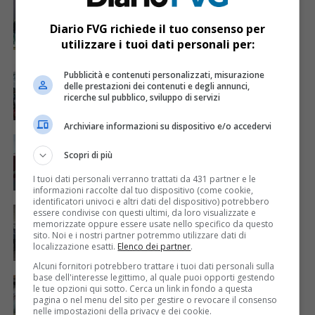
La sezione donatori di sangue di Molin
Nuovo ha festeggiato i suoi primi 50 anni
Diario FVG richiede il tuo consenso per
utilizzare i tuoi dati personali per:
CRONACA & ATTUALITÀ
4 anni fa
Pubblicità e contenuti personalizzati, misurazione
Crisi demografica: donatori di
delle prestazioni dei contenuti e degli annunci,
sangue meno numerosi, ma più generosi
ricerche sul pubblico, sviluppo di servizi
Archiviare informazioni su dispositivo e/o accedervi
CRONACA & ATTUALITÀ
4 anni fa
Al Congresso Afds 2.151 riconoscimenti ai
Scopri di più
donatori di sangue
I tuoi dati personali verranno trattati da 431 partner e le
informazioni raccolte dal tuo dispositivo (come cookie,
identificatori univoci e altri dati del dispositivo) potrebbero
CRONACA & ATTUALITÀ
4 anni fa
essere condivise con questi ultimi, da loro visualizzate e
Nuova autoemoteca per i donatori friulani:
memorizzate oppure essere usate nello specifico da questo
un gioiello di tecnologia costato 400 mila
sito. Noi e i nostri partner potremmo utilizzare dati di
euro
localizzazione esatti.
Elenco dei partner
.
Alcuni fornitori potrebbero trattare i tuoi dati personali sulla
base dell'interesse legittimo, al quale puoi opporti gestendo
CRONACA & ATTUALITÀ
4 anni fa
le tue opzioni qui sotto. Cerca un link in fondo a questa
Manca il 14% di plasma, appello dell’Afds
pagina o nel menu del sito per gestire o revocare il consenso
per donare anche ad agosto
nelle impostazioni della privacy e dei cookie.