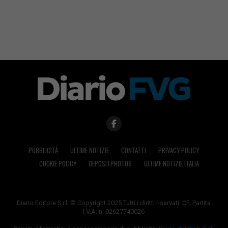
PUBBLICITÀ
ULTIME NOTIZIE
CONTATTI
PRIVACY POLICY
COOKIE POLICY
DEPOSITPHOTOS
ULTIME NOTIZIE ITALIA
Diario Editore S.r.l. © Copyright 2025 Tutti i diritti riservati. CF, Partita
I.V.A. n. 02627740026