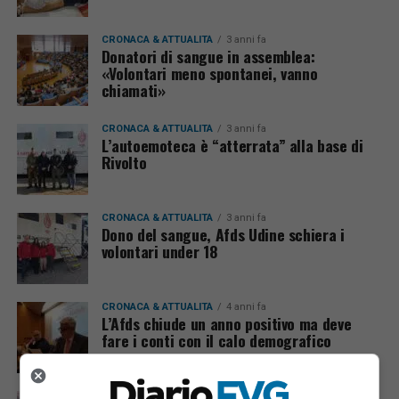
CRONACA & ATTUALITÀ
3 anni fa
Donatori di sangue in assemblea:
«Volontari meno spontanei, vanno
chiamati»
CRONACA & ATTUALITÀ
3 anni fa
L’autoemoteca è “atterrata” alla base di
Rivolto
CRONACA & ATTUALITÀ
3 anni fa
Dono del sangue, Afds Udine schiera i
volontari under 18
CRONACA & ATTUALITÀ
4 anni fa
L’Afds chiude un anno positivo ma deve
fare i conti con il calo demografico
CRONACA & ATTUALITÀ
4 anni fa