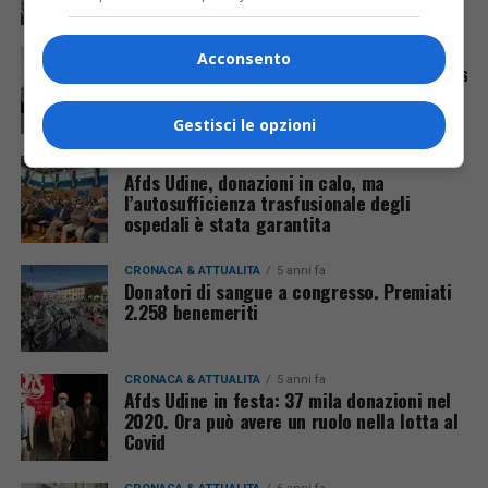
CRONACA & ATTUALITÀ
4 anni fa
Acconsento
Consegnata la nuova autoemoteca dell’Afds
finanziata dalla Danieli
Gestisci le opzioni
CRONACA & ATTUALITÀ
4 anni fa
Afds Udine, donazioni in calo, ma
l’autosufficienza trasfusionale degli
ospedali è stata garantita
CRONACA & ATTUALITÀ
5 anni fa
Donatori di sangue a congresso. Premiati
2.258 benemeriti
CRONACA & ATTUALITÀ
5 anni fa
Afds Udine in festa: 37 mila donazioni nel
2020. Ora può avere un ruolo nella lotta al
Covid