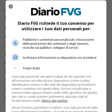
“La molteplicità degli impegni che ci
assumiamo nel Friuli di oggi e di domani –
ha continuato Flora – è in diversi campi:
Diario FVG richiede il tuo consenso per
sanitario, sociale, culturale e civile perché
utilizzare i tuoi dati personali per:
ormai siamo connaturati alla essenza
Pubblicità e contenuti personalizzati, misurazione
stessa della friulanità e dei suoi valori.
delle prestazioni dei contenuti e degli annunci,
ricerche sul pubblico, sviluppo di servizi
Dove c’è un donatore di sangue ci deve
Archiviare informazioni su dispositivo e/o accedervi
essere un presidio di questo patrimonio
Scopri di più
ideale. Per la nostra associazione è
I tuoi dati personali verranno trattati da 431 partner e le
senz’altro importante e vitale
informazioni raccolte dal tuo dispositivo (come cookie,
identificatori univoci e altri dati del dispositivo) potrebbero
incrementare due pratiche essenziali: la
essere condivise con questi ultimi, da loro visualizzate e
memorizzate oppure essere usate nello specifico da questo
chiamata e la prenotazione.
sito. Noi e i nostri partner potremmo utilizzare dati di
localizzazione esatti.
Elenco dei partner
.
Alcuni fornitori potrebbero trattare i tuoi dati personali sulla
base dell'interesse legittimo, al quale puoi opporti gestendo