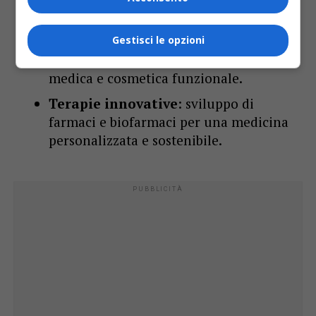
Mantenimento della salute e
supporto alla cura
: nutraceutici,
Gestisci le opzioni
integratori alimentari, nutrizione
medica e cosmetica funzionale.
Terapie innovative
: sviluppo di
farmaci e biofarmaci per una medicina
personalizzata e sostenibile.