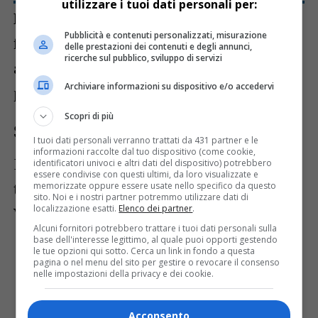
utilizzare i tuoi dati personali per:
La procedura di valutazione prevede due
Pubblicità e contenuti personalizzati, misurazione
fasi: una valutazione amministrativa di
delle prestazioni dei contenuti e degli annunci,
ricerche sul pubblico, sviluppo di servizi
ammissibilità e una valutazione tecnica da
Archiviare informazioni su dispositivo e/o accedervi
parte di esperti individuati dalla Regione.
Scopri di più
Settori di applicazione
I tuoi dati personali verranno trattati da 431 partner e le
informazioni raccolte dal tuo dispositivo (come cookie,
I progetti candidati devono rientrare nelle
identificatori univoci e altri dati del dispositivo) potrebbero
essere condivise con questi ultimi, da loro visualizzate e
traiettorie di sviluppo delle
Scienze della
memorizzate oppure essere usate nello specifico da questo
sito. Noi e i nostri partner potremmo utilizzare dati di
localizzazione esatti.
Elenco dei partner
.
Vita
:
Alcuni fornitori potrebbero trattare i tuoi dati personali sulla
base dell'interesse legittimo, al quale puoi opporti gestendo
Soluzioni biomedicali innovative
:
le tue opzioni qui sotto. Cerca un link in fondo a questa
pagina o nel menu del sito per gestire o revocare il consenso
sviluppo di dispositivi medici integrati.
nelle impostazioni della privacy e dei cookie.
Active & Assisted Living
: supporto
alla fragilità.
Acconsento