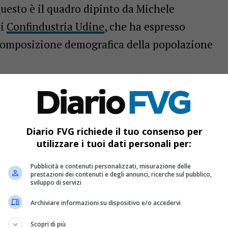
uesto è il quadro dipinto da Michele
di
Confindustria Udine
, che ha espresso
 composizione demografica della popolazione
reoccupante
azione per età di lavoro
in Friuli Venezia
 verso la fascia di età più anziana. Secondo i
Diario FVG richiede il tuo consenso per
utilizzare i tuoi dati personali per:
 2023, i giovani di 18-34 anni
della popolazione totale, in netto calo
Pubblicità e contenuti personalizzati, misurazione delle
prestazioni dei contenuti e degli annunci, ricerche sul pubblico,
uesto decremento del 25,5% in due decenni ha
sviluppo di servizi
rca 66 mila giovani nella regione.
Archiviare informazioni su dispositivo e/o accedervi
Scopri di più