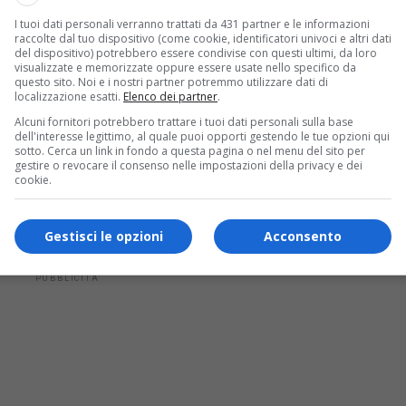
 over 50
I tuoi dati personali verranno trattati da 431 partner e le informazioni
raccolte dal tuo dispositivo (come cookie, identificatori univoci e altri dati
numero di
lavoratori over 50
è cresciuto
del dispositivo) potrebbero essere condivise con questi ultimi, da loro
visualizzate e memorizzate oppure essere usate nello specifico da
al 38,2% del totale nel 2019 al 41,8% nel
questo sito. Noi e i nostri partner potremmo utilizzare dati di
localizzazione esatti.
Elenco dei partner
.
tuato dall’aumento dell’età pensionabile,
Alcuni fornitori potrebbero trattare i tuoi dati personali sulla base
l mercato del lavoro delle “coorti” più
dell'interesse legittimo, al quale puoi opporti gestendo le tue opzioni qui
sotto. Cerca un link in fondo a questa pagina o nel menu del sito per
gestire o revocare il consenso nelle impostazioni della privacy e dei
atori under 25 rappresentano solo il 5%,
cookie.
4 anni costituiscono il 16,7% e i 35-49enni il
Gestisci le opzioni
Acconsento