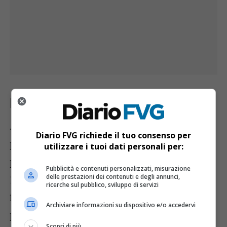
Il primo test: Udinese vs. Bilje
A chiudere la prima settimana di
Diario FVG richiede il tuo consenso per
preparazione ci sarà il primo test ufficiale
utilizzare i tuoi dati personali per:
per l’Udinese.
Sabato 13 luglio alle ore
Pubblicità e contenuti personalizzati, misurazione
delle prestazioni dei contenuti e degli annunci,
18
, la squadra affronterà il Bilje,
ricerche sul pubblico, sviluppo di servizi
formazione della seconda serie slovena,
Archiviare informazioni su dispositivo e/o accedervi
presso lo stadio Omero Tognon di
Scopri di più