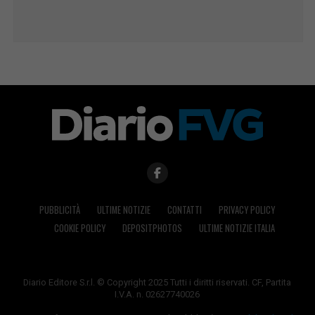
PUBBLICITÀ
ULTIME NOTIZIE
CONTATTI
PRIVACY POLICY
COOKIE POLICY
DEPOSITPHOTOS
ULTIME NOTIZIE ITALIA
Diario Editore S.r.l. © Copyright 2025 Tutti i diritti riservati. CF, Partita
I.V.A. n. 02627740026