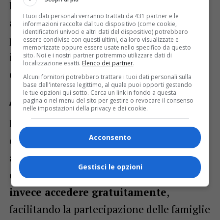
Fontanafredda.
Questo match
I tuoi dati personali verranno trattati da 431 partner e le
amichevole
rappresenta un’opportunità
informazioni raccolte dal tuo dispositivo (come cookie,
identificatori univoci e altri dati del dispositivo) potrebbero
per testare la forma fisica dei giocatori e
essere condivise con questi ultimi, da loro visualizzate e
memorizzate oppure essere usate nello specifico da questo
integrare nuove strategie di gioco in vista
sito. Noi e i nostri partner potremmo utilizzare dati di
localizzazione esatti.
Elenco dei partner
.
della prossima stagione.
Alcuni fornitori potrebbero trattare i tuoi dati personali sulla
base dell'interesse legittimo, al quale puoi opporti gestendo
le tue opzioni qui sotto. Cerca un link in fondo a questa
Accesso e costo
pagina o nel menu del sito per gestire o revocare il consenso
nelle impostazioni della privacy e dei cookie.
Per chi desidera assistere al match,
il
Acconsento
costo del biglietto sarà di 5€
,
acquistabile direttamente sul luogo
Gestisci le opzioni
dell’evento. Gli
under 16 potranno
invece accedere gratuitamente
,
facilitando la partecipazione delle famiglie