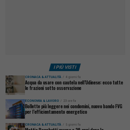
I PIÙ VISTI
CRONACA & ATTUALITÀ
4 giorni fa
Acqua da usare con cautela nell’Udinese: ecco tutte
le frazioni sotto osservazione
ECONOMIA & LAVORO
23 ore fa
Bollette più leggere nei condomini, nuovo bando FVG
per l’efficientamento energetico
CRONACA & ATTUALITÀ
5 giorni fa
Mattia Ranghetti muore a 29 anni dopo la