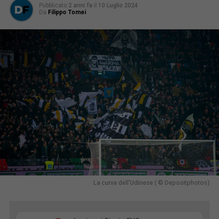
Pubblicato
2 anni fa
il
10 Luglio 2024
Da
Filippo Tomei
La curva dell'Udinese ( © Depositphotos)