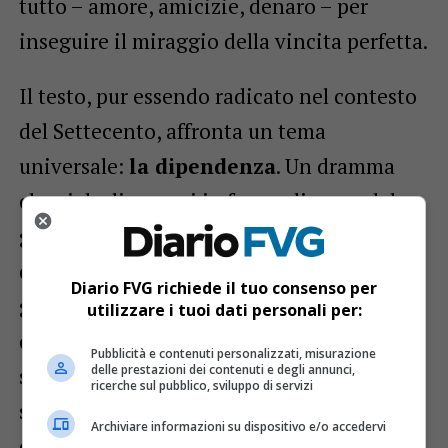
tutto – amore, amicizie, denaro – per
inseguire il miraggio della vincita perfetta.
Il testo, pur essendo radicato nel contesto
del Settecento, affronta un tema
universale:
la dipendenza
. Un dramma
che si declina oggi in forme diverse, dal
gaming online ai social network, fino alle
dipendenze chimiche e affettive. La
Diario FVG richiede il tuo consenso per
grande barca che domina la scena, ideata
utilizzare i tuoi dati personali per:
da
Guido Fiorato
, rappresenta
Pubblicità e contenuti personalizzati, misurazione
delle prestazioni dei contenuti e degli annunci,
simbolicamente questo viaggio tra vizi e
ricerche sul pubblico, sviluppo di servizi
speranze, con un omaggio al teatro come
Archiviare informazioni su dispositivo e/o accedervi
esperienza di vita e trasformazione.