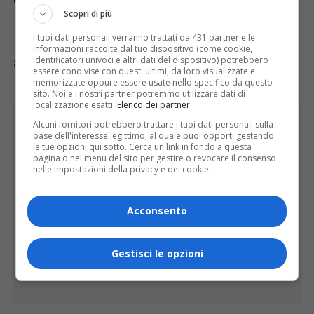
Scopri di più
Musica, danza e ironia: uno
I tuoi dati personali verranno trattati da 431 partner e le
informazioni raccolte dal tuo dispositivo (come cookie,
spettacolo completo
identificatori univoci e altri dati del dispositivo) potrebbero
essere condivise con questi ultimi, da loro visualizzate e
memorizzate oppure essere usate nello specifico da questo
sito. Noi e i nostri partner potremmo utilizzare dati di
localizzazione esatti.
Elenco dei partner
.
Alcuni fornitori potrebbero trattare i tuoi dati personali sulla
base dell'interesse legittimo, al quale puoi opporti gestendo
le tue opzioni qui sotto. Cerca un link in fondo a questa
pagina o nel menu del sito per gestire o revocare il consenso
nelle impostazioni della privacy e dei cookie.
Acconsento
Gestisci le opzioni