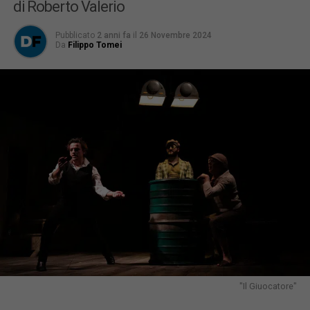
di Roberto Valerio
Pubblicato
2 anni fa
il
26 Novembre 2024
Da
Filippo Tomei
"Il Giuocatore"