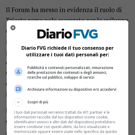
Il Forum ha messo in evidenza il ruolo di
Trieste come polo avanzato per lo sviluppo
dell’
orecchio bionico
, una tecnologia che
apre nuove frontiere nella cura delle
Diario FVG richiede il tuo consenso per
patologie testa-collo. Con più di
70
utilizzare i tuoi dati personali per:
esperti
italiani e stranieri riuniti al
Pubblicità e contenuti personalizzati, misurazione
Generali Convention Center, la città si è
delle prestazioni dei contenuti e degli annunci,
ricerche sul pubblico, sviluppo di servizi
confermata un
riferimento
Archiviare informazioni su dispositivo e/o accedervi
internazionale
.
Scopri di più
Le sfide e le opportunità per i
I tuoi dati personali verranno trattati da 431 partner e le
informazioni raccolte dal tuo dispositivo (come cookie,
giovani professionisti
identificatori univoci e altri dati del dispositivo) potrebbero
essere condivise con questi ultimi, da loro visualizzate e
memorizzate oppure essere usate nello specifico da questo
Uno dei temi centrali del dibattito è stato