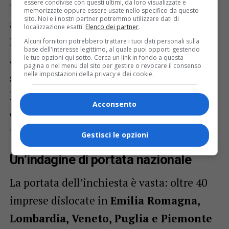
essere condivise con questi ultimi, da loro visualizzate e
intercettazioni telefoniche, pedinamenti e
memorizzate oppure essere usate nello specifico da questo
sito. Noi e i nostri partner potremmo utilizzare dati di
analisi dei flussi finanziari. Questo lavoro
localizzazione esatti.
Elenco dei partner
.
ha portato a ipotizzare il reato di
Alcuni fornitori potrebbero trattare i tuoi dati personali sulla
base dell'interesse legittimo, al quale puoi opporti gestendo
associazione per delinquere
. Inoltre, lo
le tue opzioni qui sotto. Cerca un link in fondo a questa
pagina o nel menu del sito per gestire o revocare il consenso
nelle impostazioni della privacy e dei cookie.
scorso novembre, un sequestro preventivo
ha congelato beni per oltre
4,6 milioni di
Acconsento
euro
, considerati il profitto dei reati
tributari.
Gestisci le opzioni
Un’indagine di portata nazionale
La portata dell’inchiesta è vasta: oltre 40
imprese dislocate in
Emilia Romagna,
Lombardia, Veneto, Puglia e Piemonte