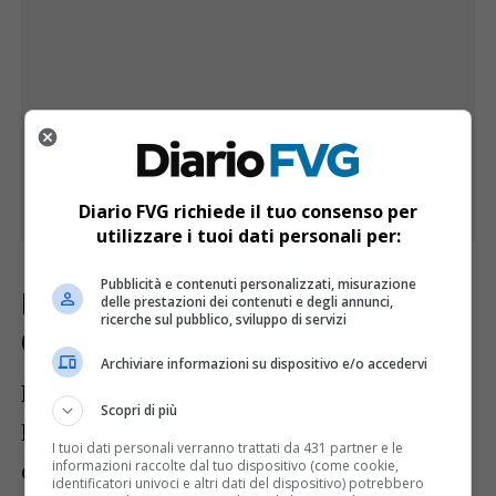
Diario FVG richiede il tuo consenso per
utilizzare i tuoi dati personali per:
Pubblicità e contenuti personalizzati, misurazione
Indagini approfondite delle Fiamme
delle prestazioni dei contenuti e degli annunci,
ricerche sul pubblico, sviluppo di servizi
Gialle
Archiviare informazioni su dispositivo e/o accedervi
Le indagini, condotte dalla Guardia di
Scopri di più
Finanza, hanno utilizzato una
I tuoi dati personali verranno trattati da 431 partner e le
combinazione di tecniche investigative:
informazioni raccolte dal tuo dispositivo (come cookie,
identificatori univoci e altri dati del dispositivo) potrebbero