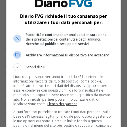
rispettosa e inclusiva;
l’accesso equo agli impianti sportivi;
Diario FVG richiede il tuo consenso per
utilizzare i tuoi dati personali per:
il monitoraggio dei divari di genere;
campagne di sensibilizzazione,
Pubblicità e contenuti personalizzati, misurazione
delle prestazioni dei contenuti e degli annunci,
formazione e prevenzione.
ricerche sul pubblico, sviluppo di servizi
Udine come modello regionale
Archiviare informazioni su dispositivo e/o accedervi
Scopri di più
Con questa firma, Udine diventa un punto
I tuoi dati personali verranno trattati da 431 partner e le
di riferimento in Friuli-Venezia Giulia
informazioni raccolte dal tuo dispositivo (come cookie,
identificatori univoci e altri dati del dispositivo) potrebbero
nella promozione dello sport come spazio
essere condivise con questi ultimi, da loro visualizzate e
memorizzate oppure essere usate nello specifico da questo
di
equità, rispetto e crescita collettiva
.
sito. Noi e i nostri partner potremmo utilizzare dati di
localizzazione esatti.
Elenco dei partner
.
È un forte segnale simbolico in risposta ai
Alcuni fornitori potrebbero trattare i tuoi dati personali sulla
base dell'interesse legittimo, al quale puoi opporti gestendo
tentativi di divisione ed esclusione in
le tue opzioni qui sotto. Cerca un link in fondo a questa
pagina o nel menu del sito per gestire o revocare il consenso