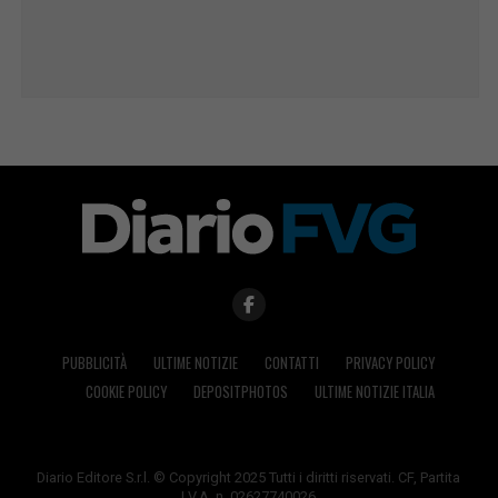
PUBBLICITÀ
ULTIME NOTIZIE
CONTATTI
PRIVACY POLICY
COOKIE POLICY
DEPOSITPHOTOS
ULTIME NOTIZIE ITALIA
Diario Editore S.r.l. © Copyright 2025 Tutti i diritti riservati. CF, Partita
I.V.A. n. 02627740026