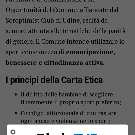
Opportunità del Comune, affiancate dal
Soroptimist Club di Udine, realtà da
sempre attenta alle tematiche della parità
di genere. Il Comune intende utilizzare lo
sport come mezzo di
emancipazione,
benessere e cittadinanza attiva
.
I principi della Carta Etica
il diritto delle bambine di scegliere
liberamente il proprio sport preferito;
l’obbligo istituzionale di contrastare
ogni abuso e violenza nello sport;
la promozione di una comunicazione