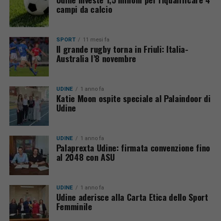
campi da calcio
SPORT
11 mesi fa
Il grande rugby torna in Friuli: Italia-
Australia l’8 novembre
UDINE
1 anno fa
Katie Moon ospite speciale al Palaindoor di
Udine
UDINE
1 anno fa
Palaprexta Udine: firmata convenzione fino
al 2048 con ASU
UDINE
1 anno fa
Udine aderisce alla Carta Etica dello Sport
Femminile