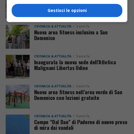
“Ragazze in Tandem alla cieca” ha fatto
tappa a Udine
Gestisci le opzioni
CRONACA & ATTUALITÀ
3 anni fa
Nuova area fitness inclusiva a San
Domenico
CRONACA & ATTUALITÀ
3 anni fa
Inaugurata la nuova sede dell’Atletica
Malignani Libertas Udine
CRONACA & ATTUALITÀ
3 anni fa
Nuova area fitness nell’area verde di San
Domenico con lezioni gratuite
CRONACA & ATTUALITÀ
3 anni fa
Campo “Dal Dan” di Paderno di nuovo preso
di mira dai vandali