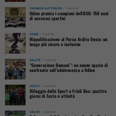
CRONACA & ATTUALITÀ
1 anno fa
Udine premia i campioni dell’ASU: 150 anni
di successi sportivi
UDINE
2 anni fa
Riqualificazione al Parco Ardito Desio: un
luogo più sicuro e inclusivo
SALUTE
2 anni fa
“Generazione Domani”: un nuovo spazio di
confronto sull’adolescenza a Udine
GUSTO
2 anni fa
Villaggio dello Sport a Friuli Doc: quattro
giorni di festa e attività
CALCIO
2 anni fa