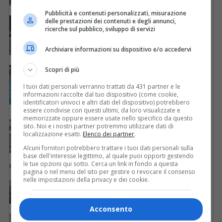
Pubblicità e contenuti personalizzati, misurazione
SPORT
3 anni fa
delle prestazioni dei contenuti e degli annunci,
A Udine il mondiale di scherma U20 con
ricerche sul pubblico, sviluppo di servizi
quasi 1000 atleti provenienti da 62 Paesi
Archiviare informazioni su dispositivo e/o accedervi
CRONACA & ATTUALITÀ
3 anni fa
Scopri di più
Nuove tariffe per le piscine comunali. Sarà
introdotto un tornello “conta ore”
I tuoi dati personali verranno trattati da 431 partner e le
informazioni raccolte dal tuo dispositivo (come cookie,
identificatori univoci e altri dati del dispositivo) potrebbero
essere condivise con questi ultimi, da loro visualizzate e
memorizzate oppure essere usate nello specifico da questo
CRONACA & ATTUALITÀ
3 anni fa
Il Carnera si rifà il look. Sarà riposato
sito. Noi e i nostri partner potremmo utilizzare dati di
anche un nuovo parquet
localizzazione esatti.
Elenco dei partner
.
Alcuni fornitori potrebbero trattare i tuoi dati personali sulla
base dell'interesse legittimo, al quale puoi opporti gestendo
le tue opzioni qui sotto. Cerca un link in fondo a questa
CRONACA & ATTUALITÀ
3 anni fa
pagina o nel menu del sito per gestire o revocare il consenso
Fondi per le associazioni che gestiscono
nelle impostazioni della privacy e dei cookie.
gli impianti sportivi: incontro in Comune
Acconsento
EVENTI & CULTURA
3 anni fa