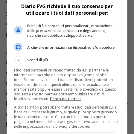
Wiener Symphoniker
in programma alle
Diario FVG richiede il tuo consenso per
utilizzare i tuoi dati personali per:
20, seguito alle 21 dall’esibizione del
violinista e compositore triestino
Pubblicità e contenuti personalizzati, misurazione
delle prestazioni dei contenuti e degli annunci,
Pierpaolo Foti
.
ricerche sul pubblico, sviluppo di servizi
Archiviare informazioni su dispositivo e/o accedervi
Accanto alla dimensione musicale, spazio
Scopri di più
anche al gusto grazie a un
percorso
I tuoi dati personali verranno trattati da 431 partner e le
enogastronomico dedicato alle
informazioni raccolte dal tuo dispositivo (come cookie,
identificatori univoci e altri dati del dispositivo) potrebbero
eccellenze regionali
, curato dall’Unpli
essere condivise con questi ultimi, da loro visualizzate e
memorizzate oppure essere usate nello specifico da questo
del Friuli-Venezia Giulia. A completare
sito. Noi e i nostri partner potremmo utilizzare dati di
localizzazione esatti.
Elenco dei partner
.
l’esperienza, una suggestiva
installazione
Alcuni fornitori potrebbero trattare i tuoi dati personali sulla
base dell'interesse legittimo, al quale puoi opporti gestendo
olfattiva firmata da Lorenzo Dante
le tue opzioni qui sotto. Cerca un link in fondo a questa
pagina o nel menu del sito per gestire o revocare il consenso
Ferro
, pensata per coinvolgere il pubblico
nelle impostazioni della privacy e dei cookie.