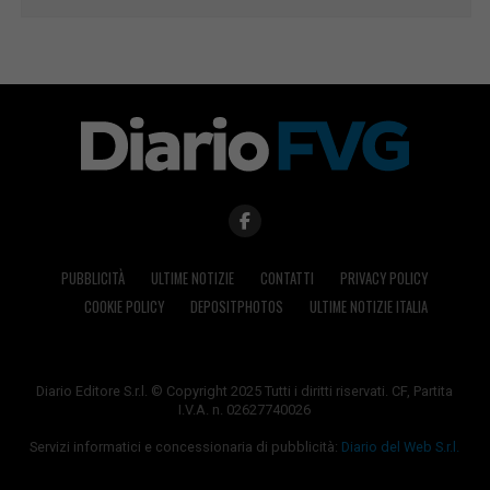
PUBBLICITÀ
ULTIME NOTIZIE
CONTATTI
PRIVACY POLICY
COOKIE POLICY
DEPOSITPHOTOS
ULTIME NOTIZIE ITALIA
Diario Editore S.r.l. © Copyright 2025 Tutti i diritti riservati. CF, Partita
I.V.A. n. 02627740026
Servizi informatici e concessionaria di pubblicità:
Diario del Web S.r.l.