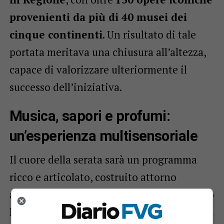
provenienti da più di 40 musei dei
cinque continenti
. Un risultato di tale
portata meritava una chiusura all’altezza,
capace di valorizzare ulteriormente il
successo dell’iniziativa.
Musica, sapori e profumi:
un’esperienza multisensoriale
Il cuore della serata sarà un programma
ricco e articolato, costruito attorno
all’incontro tra arti diverse. In primo piano
la musica dal vivo, con un
ensemble della