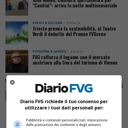
“Confini”: arriva la notte multisensoriale
EVENTI & CULTURA
9 mesi fa
Trieste premia la sostenibilità, al Teatro
Verdi il debutto del Premio FVGreen
ECONOMIA & LAVORO
2 anni fa
FVG rafforza il legame con il mercato
austriaco alla fiera del turismo di Vienna
CRONACA & ATTUALITÀ
2 anni fa
Fedriga al Gala NIAF per rafforzare i legami
USA-Italia
Diario FVG richiede il tuo consenso per
utilizzare i tuoi dati personali per:
Pubblicità e contenuti personalizzati, misurazione
delle prestazioni dei contenuti e degli annunci,