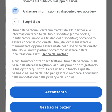
I PIÙ VISTI
ULTIME NOTIZIE
ricerche sul pubblico, sviluppo di servizi
CRONACA & ATTUALITÀ
4 giorni fa
Archiviare informazioni su dispositivo e/o accedervi
Acqua da usare con cautela nell’Udinese: ecco tutte
le frazioni sotto osservazione
Scopri di più
ECONOMIA & LAVORO
21 ore fa
I tuoi dati personali verranno trattati da 431 partner e le
Bollette più leggere nei condomini, nuovo bando FVG
informazioni raccolte dal tuo dispositivo (come cookie,
per l’efficientamento energetico
identificatori univoci e altri dati del dispositivo) potrebbero
essere condivise con questi ultimi, da loro visualizzate e
memorizzate oppure essere usate nello specifico da questo
CRONACA & ATTUALITÀ
5 giorni fa
sito. Noi e i nostri partner potremmo utilizzare dati di
Mattia Ranghetti muore a 29 anni dopo la
localizzazione esatti.
Elenco dei partner
.
folgorazione alle Ferriere Nord di Osoppo
Alcuni fornitori potrebbero trattare i tuoi dati personali sulla
base dell'interesse legittimo, al quale puoi opporti gestendo
le tue opzioni qui sotto. Cerca un link in fondo a questa
CRONACA & ATTUALITÀ
3 giorni fa
pagina o nel menu del sito per gestire o revocare il consenso
Arrivano 142 nuovi poliziotti in Friuli-Venezia Giulia:
nelle impostazioni della privacy e dei cookie.
61 saranno assegnati a Trieste
CRONACA & ATTUALITÀ
24 ore fa
Acconsento
Due terremoti in poche ore scuotono la Croazia: la
scossa più forte sul Quarnero
Gestisci le opzioni