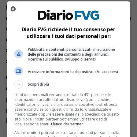
La serata sarà aperta da un
ensemble
della Wiener Symphoniker
, che proporrà
un programma capace di spaziare tra
Diario FVG richiede il tuo consenso per
utilizzare i tuoi dati personali per:
classico e contemporaneo. In scaletta
autori come
Bach e Mahler
, fino a
Pubblicità e contenuti personalizzati, misurazione
delle prestazioni dei contenuti e degli annunci,
suggestioni balcaniche e mediorientali.
ricerche sul pubblico, sviluppo di servizi
Archiviare informazioni su dispositivo e/o accedervi
Ospite speciale sarà il violinista e
Scopri di più
compositore triestino
Pierpaolo Foti
,
I tuoi dati personali verranno trattati da 431 partner e le
protagonista di un’esibizione che
informazioni raccolte dal tuo dispositivo (come cookie,
identificatori univoci e altri dati del dispositivo) potrebbero
promette di arricchire ulteriormente
essere condivise con questi ultimi, da loro visualizzate e
memorizzate oppure essere usate nello specifico da questo
l’esperienza musicale.
sito. Noi e i nostri partner potremmo utilizzare dati di
localizzazione esatti.
Elenco dei partner
.
Alcuni fornitori potrebbero trattare i tuoi dati personali sulla
Accanto alla musica, il pubblico potrà