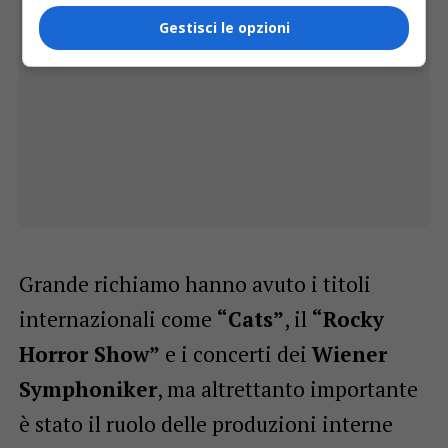
Gestisci le opzioni
Grande richiamo hanno avuto i titoli
internazionali come
“Cats”
, il
“Rocky
Horror Show”
e i concerti dei
Wiener
Symphoniker
, ma altrettanto importante
è stato il ruolo delle produzioni interne