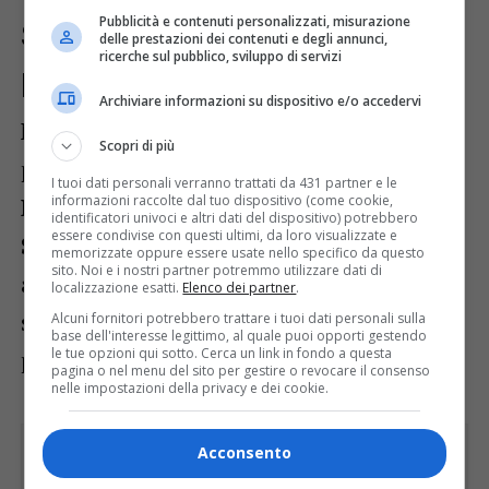
Pubblicità e contenuti personalizzati, misurazione
Successo artistico tra
delle prestazioni dei contenuti e degli annunci,
ricerche sul pubblico, sviluppo di servizi
produzioni e grandi eventi
Archiviare informazioni su dispositivo e/o accedervi
Nel corso dell’incontro, a cui hanno
Scopri di più
partecipato anche il direttore artistico
I tuoi dati personali verranno trattati da 431 partner e le
informazioni raccolte dal tuo dispositivo (come cookie,
Paolo Valerio
, il direttore organizzativo
identificatori univoci e altri dati del dispositivo) potrebbero
essere condivise con questi ultimi, da loro visualizzate e
Stefano Curti
e il vicesindaco e assessore
memorizzate oppure essere usate nello specifico da questo
sito. Noi e i nostri partner potremmo utilizzare dati di
ai teatri
Serena Tonel
, è stata
localizzazione esatti.
Elenco dei partner
.
sottolineata la qualità dell’offerta artistica
Alcuni fornitori potrebbero trattare i tuoi dati personali sulla
base dell'interesse legittimo, al quale puoi opporti gestendo
le tue opzioni qui sotto. Cerca un link in fondo a questa
proposta nel 2025.
pagina o nel menu del sito per gestire o revocare il consenso
nelle impostazioni della privacy e dei cookie.
Acconsento