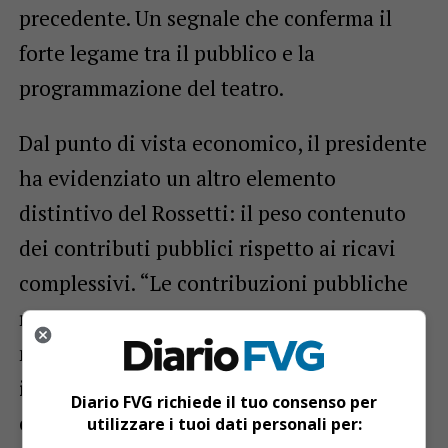
precedente. Un segnale che conferma il
forte legame tra il pubblico e la
programmazione del teatro.
Dal punto di vista economico, il presidente
ha evidenziato un altro elemento
distintivo del Rossetti: il peso contenuto
dei contributi pubblici rispetto ai ricavi
complessivi. “Le contribuzioni pubbliche
rappresentano circa il
20 per cento
,
mentre l’
80 per cento deriva dagli
incassi propri
. In molti altri teatri accade
Diario FVG richiede il tuo consenso per
esattamente il contrario”, ha spiegato.
utilizzare i tuoi dati personali per: