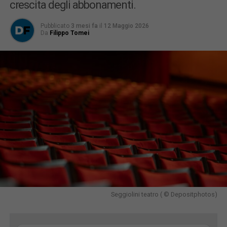
crescita degli abbonamenti.
Pubblicato
3 mesi fa
il
12 Maggio 2026
Da
Filippo Tomei
Seggiolini teatro ( © Depositphotos)