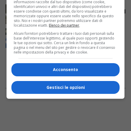
informazioni raccolte dal tuo dispositivo (come cookie,
ANIMALI
7 giorni fa
identificatori univoci e altri dati del dispositivo) potrebbero
Gorizia-Budapest in carrozza, viaggio annullato per il
essere condivise con questi ultimi, da loro visualizzate e
caldo: esplode la polemica sui cavalli
memorizzate oppure essere usate nello specifico da questo
sito. Noi e i nostri partner potremmo utilizzare dati di
localizzazione esatti.
Elenco dei partner
.
CRONACA & ATTUALITÀ
1 giorno fa
Alcuni fornitori potrebbero trattare i tuoi dati personali sulla
Arrivano 142 nuovi poliziotti in Friuli-Venezia Giulia:
base dell'interesse legittimo, al quale puoi opporti gestendo
61 saranno assegnati a Trieste
le tue opzioni qui sotto. Cerca un link in fondo a questa
pagina o nel menu del sito per gestire o revocare il consenso
nelle impostazioni della privacy e dei cookie.
Acconsento
Gestisci le opzioni
Facebook