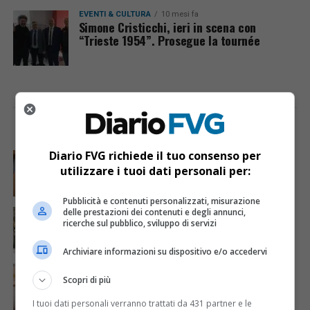
EVENTI & CULTURA
10 mesi fa
Simone Cristicchi, ieri in scena con
“Trieste 1954”. Prosegue la tournée
I PIÙ VISTI
ULTIME NOTIZIE
Diario FVG richiede il tuo consenso per
CRONACA & ATTUALITÀ
6 giorni fa
Mostravano vacanze e vestiti firmati sui social:
utilizzare i tuoi dati personali per:
dietro il lusso un traffico di droga da milioni
Pubblicità e contenuti personalizzati, misurazione
CRONACA & ATTUALITÀ
2 giorni fa
delle prestazioni dei contenuti e degli annunci,
Acqua da usare con cautela nell’Udinese: ecco tutte
ricerche sul pubblico, sviluppo di servizi
le frazioni sotto osservazione
Archiviare informazioni su dispositivo e/o accedervi
CRONACA & ATTUALITÀ
3 giorni fa
Mattia Ranghetti muore a 29 anni dopo la
Scopri di più
folgorazione alle Ferriere Nord di Osoppo
I tuoi dati personali verranno trattati da 431 partner e le