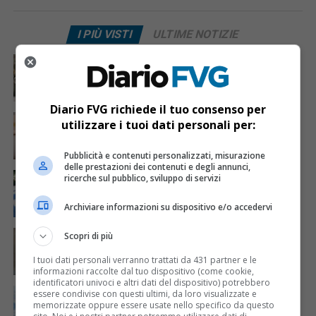
I PIÙ VISTI
ULTIME NOTIZIE
CRONACA & ATTUALITÀ
3 giorni fa
Acqua da usare con cautela nell’Udinese: ecco tutte
le frazioni sotto osservazione
Diario FVG richiede il tuo consenso per
CRONACA & ATTUALITÀ
4 giorni fa
utilizzare i tuoi dati personali per:
Mattia Ranghetti muore a 29 anni dopo la
folgorazione alle Ferriere Nord di Osoppo
Pubblicità e contenuti personalizzati, misurazione
delle prestazioni dei contenuti e degli annunci,
CRONACA & ATTUALITÀ
2 giorni fa
ricerche sul pubblico, sviluppo di servizi
Arrivano 142 nuovi poliziotti in Friuli-Venezia Giulia:
61 saranno assegnati a Trieste
Archiviare informazioni su dispositivo e/o accedervi
CRONACA & ATTUALITÀ
4 giorni fa
Scopri di più
Mattia Ranghetti morto dopo l’infortunio alle
Ferriere Nord, i sindacati: «Tragedia inaccettabile»
I tuoi dati personali verranno trattati da 431 partner e le
informazioni raccolte dal tuo dispositivo (come cookie,
identificatori univoci e altri dati del dispositivo) potrebbero
CRONACA & ATTUALITÀ
2 giorni fa
essere condivise con questi ultimi, da loro visualizzate e
Padre e due figli bloccati a 2.400 metri sul Monte
memorizzate oppure essere usate nello specifico da questo
Canin: salvati uno alla volta dall’elicottero