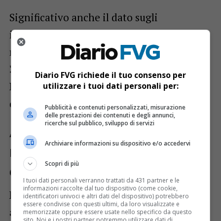
Significativo anche il dato sugli
investimenti territoriali
, che hanno
raggiunto
1.711 euro pro capite
, circa il
30% in più rispetto alla media delle
Diario FVG richiede il tuo consenso per
Regioni a statuto speciale
e oltre il
utilizzare i tuoi dati personali per:
doppio della media italiana.
Pubblicità e contenuti personalizzati, misurazione
delle prestazioni dei contenuti e degli annunci,
ricerche sul pubblico, sviluppo di servizi
Assestamento 2026: nuove
Archiviare informazioni su dispositivo e/o accedervi
risorse per imprese, agricoltura
Scopri di più
e territorio
I tuoi dati personali verranno trattati da 431 partner e le
informazioni raccolte dal tuo dispositivo (come cookie,
Nel corso della seduta è stato illustrato
identificatori univoci e altri dati del dispositivo) potrebbero
essere condivise con questi ultimi, da loro visualizzate e
anche il
disegno di legge di
memorizzate oppure essere usate nello specifico da questo
sito. Noi e i nostri partner potremmo utilizzare dati di