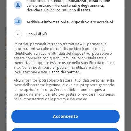
Pubblicità e contenuti personalizzati, misurazione
delle prestazioni dei contenuti e degli annunci,
ricerche sul pubblico, sviluppo di servizi
I PIÙ VISTI
ULTIME NOTIZIE
Archiviare informazioni su dispositivo e/o accedervi
CRONACA & ATTUALITÀ
6 giorni fa
Mostravano vacanze e vestiti firmati sui social:
Scopri di più
dietro il lusso un traffico di droga da milioni
I tuoi dati personali verranno trattati da 431 partner e le
informazioni raccolte dal tuo dispositivo (come cookie,
CRONACA & ATTUALITÀ
2 giorni fa
identificatori univoci e altri dati del dispositivo) potrebbero
Acqua da usare con cautela nell’Udinese: ecco tutte
essere condivise con questi ultimi, da loro visualizzate e
le frazioni sotto osservazione
memorizzate oppure essere usate nello specifico da questo
sito. Noi e i nostri partner potremmo utilizzare dati di
localizzazione esatti.
Elenco dei partner
.
CRONACA & ATTUALITÀ
3 giorni fa
Mattia Ranghetti muore a 29 anni dopo la
Alcuni fornitori potrebbero trattare i tuoi dati personali sulla
base dell'interesse legittimo, al quale puoi opporti gestendo
folgorazione alle Ferriere Nord di Osoppo
le tue opzioni qui sotto. Cerca un link in fondo a questa
pagina o nel menu del sito per gestire o revocare il consenso
nelle impostazioni della privacy e dei cookie.
CRONACA & ATTUALITÀ
1 giorno fa
Arrivano 142 nuovi poliziotti in Friuli-Venezia Giulia:
61 saranno assegnati a Trieste
Acconsento
CRONACA & ATTUALITÀ
3 giorni fa
Mattia Ranghetti morto dopo l’infortunio alle