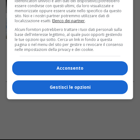
identificatori univoci e altri dati del dispositivo) potrebbero
scossa più forte sul Quarnero
essere condivise con questi ultimi, da loro visualizzate e
memorizzate oppure essere usate nello specifico da questo
sito. Noi e i nostri partner potremmo utilizzare dati di
CRONACA & ATTUALITÀ
5 giorni fa
localizzazione esatti.
Elenco dei partner
.
Padre e due figli bloccati a 2.400 metri sul Monte
Alcuni fornitori potrebbero trattare i tuoi dati personali sulla
Canin: salvati uno alla volta dall’elicottero
base dell'interesse legittimo, al quale puoi opporti gestendo
le tue opzioni qui sotto. Cerca un link in fondo a questa
pagina o nel menu del sito per gestire o revocare il consenso
nelle impostazioni della privacy e dei cookie.
Acconsento
Facebook
Gestisci le opzioni