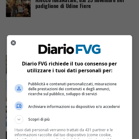
padiglione di Udine Fiere
I PIÙ VISTI
ULTIME NOTIZIE
CRONACA & ATTUALITÀ
6 giorni fa
Acqua da usare con cautela nell’Udinese: ecco tutte
Diario FVG richiede il tuo consenso per
le frazioni sotto osservazione
utilizzare i tuoi dati personali per:
ECONOMIA & LAVORO
3 giorni fa
Pubblicità e contenuti personalizzati, misurazione
Bollette più leggere nei condomini, nuovo bando FVG
delle prestazioni dei contenuti e degli annunci,
per l’efficientamento energetico
ricerche sul pubblico, sviluppo di servizi
Archiviare informazioni su dispositivo e/o accedervi
CRONACA & ATTUALITÀ
5 giorni fa
Arrivano 142 nuovi poliziotti in Friuli-Venezia Giulia:
61 saranno assegnati a Trieste
Scopri di più
I tuoi dati personali verranno trattati da 431 partner e le
CRONACA & ATTUALITÀ
3 giorni fa
informazioni raccolte dal tuo dispositivo (come cookie,
Due terremoti in poche ore scuotono la Croazia: la