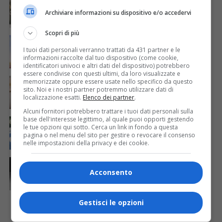
Acqua da usare con cautela nell’Udinese: ecco tutte
Archiviare informazioni su dispositivo e/o accedervi
le frazioni sotto osservazione
Scopri di più
ECONOMIA & LAVORO
1 giorno fa
Bollette più leggere nei condomini, nuovo bando FVG
I tuoi dati personali verranno trattati da 431 partner e le
per l’efficientamento energetico
informazioni raccolte dal tuo dispositivo (come cookie,
identificatori univoci e altri dati del dispositivo) potrebbero
essere condivise con questi ultimi, da loro visualizzate e
CRONACA & ATTUALITÀ
5 giorni fa
memorizzate oppure essere usate nello specifico da questo
Mattia Ranghetti muore a 29 anni dopo la
sito. Noi e i nostri partner potremmo utilizzare dati di
folgorazione alle Ferriere Nord di Osoppo
localizzazione esatti.
Elenco dei partner
.
Alcuni fornitori potrebbero trattare i tuoi dati personali sulla
base dell'interesse legittimo, al quale puoi opporti gestendo
CRONACA & ATTUALITÀ
3 giorni fa
Arrivano 142 nuovi poliziotti in Friuli-Venezia Giulia:
le tue opzioni qui sotto. Cerca un link in fondo a questa
pagina o nel menu del sito per gestire o revocare il consenso
61 saranno assegnati a Trieste
nelle impostazioni della privacy e dei cookie.
CRONACA & ATTUALITÀ
1 giorno fa
Due terremoti in poche ore scuotono la Croazia: la
Acconsento
scossa più forte sul Quarnero
Gestisci le opzioni