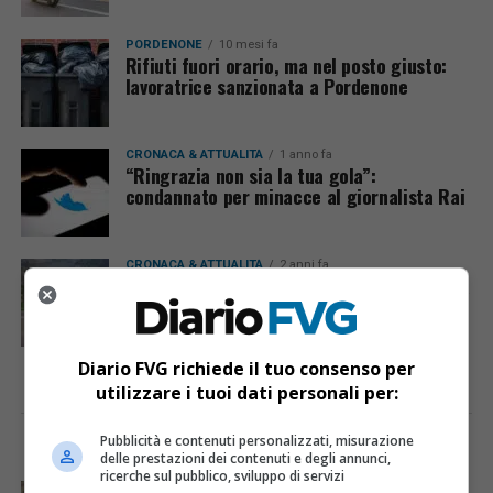
PORDENONE
10 mesi fa
Rifiuti fuori orario, ma nel posto giusto:
lavoratrice sanzionata a Pordenone
CRONACA & ATTUALITÀ
1 anno fa
“Ringrazia non sia la tua gola”:
condannato per minacce al giornalista Rai
CRONACA & ATTUALITÀ
2 anni fa
Motorino di Maniago “in fuga” dalla Polizia
locale di Lecce
Diario FVG richiede il tuo consenso per
utilizzare i tuoi dati personali per:
Pubblicità e contenuti personalizzati, misurazione
I PIÙ VISTI
ULTIME NOTIZIE
delle prestazioni dei contenuti e degli annunci,
ricerche sul pubblico, sviluppo di servizi
CRONACA & ATTUALITÀ
4 giorni fa