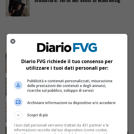
I PIÙ VISTI
ULTIME NOTIZIE
CRONACA & ATTUALITÀ
6 giorni fa
Mostravano vacanze e vestiti firmati sui social:
Diario FVG richiede il tuo consenso per
dietro il lusso un traffico di droga da milioni
utilizzare i tuoi dati personali per:
CRONACA & ATTUALITÀ
2 giorni fa
Pubblicità e contenuti personalizzati, misurazione
Acqua da usare con cautela nell’Udinese: ecco tutte
delle prestazioni dei contenuti e degli annunci,
le frazioni sotto osservazione
ricerche sul pubblico, sviluppo di servizi
Archiviare informazioni su dispositivo e/o accedervi
CRONACA & ATTUALITÀ
3 giorni fa
Mattia Ranghetti muore a 29 anni dopo la
folgorazione alle Ferriere Nord di Osoppo
Scopri di più
I tuoi dati personali verranno trattati da 431 partner e le
ANIMALI
7 giorni fa
informazioni raccolte dal tuo dispositivo (come cookie,
Gorizia-Budapest in carrozza, viaggio annullato per il