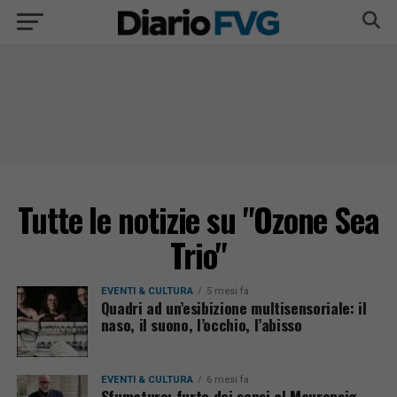
Tutte le notizie su "Ozone Sea
Trio"
EVENTI & CULTURA
5 mesi fa
Quadri ad un’esibizione multisensoriale: il
naso, il suono, l’occhio, l’abisso
EVENTI & CULTURA
6 mesi fa
Sfumature: furto dei sensi al Maurensig