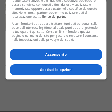
identificatori univoci e altri dati del dispositivo) potrebbero
caldo: esplode la polemica sui cavalli
essere condivise con questi ultimi, da loro visualizzate e
memorizzate oppure essere usate nello specifico da questo
sito. Noi e i nostri partner potremmo utilizzare dati di
CRONACA & ATTUALITÀ
3 giorni fa
localizzazione esatti.
Elenco dei partner
.
Mattia Ranghetti morto dopo l’infortunio alle
Alcuni fornitori potrebbero trattare i tuoi dati personali sulla
Ferriere Nord, i sindacati: «Tragedia inaccettabile»
base dell'interesse legittimo, al quale puoi opporti gestendo
le tue opzioni qui sotto. Cerca un link in fondo a questa
pagina o nel menu del sito per gestire o revocare il consenso
nelle impostazioni della privacy e dei cookie.
Acconsento
Facebook
Gestisci le opzioni