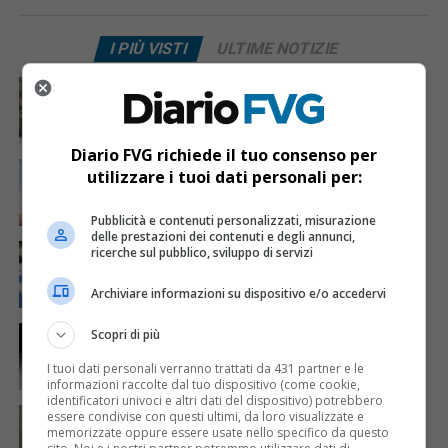
I PIÙ VISTI
ULTIME NOTIZIE
CRONACA & ATTUALITÀ
6 giorni fa
Acqua da usare con cautela nell’Udinese: ecco tutte
le frazioni sotto osservazione
Diario FVG richiede il tuo consenso per
ECONOMIA & LAVORO
3 giorni fa
utilizzare i tuoi dati personali per:
Bollette più leggere nei condomini, nuovo bando FVG
per l’efficientamento energetico
Pubblicità e contenuti personalizzati, misurazione
delle prestazioni dei contenuti e degli annunci,
CRONACA & ATTUALITÀ
5 giorni fa
ricerche sul pubblico, sviluppo di servizi
Arrivano 142 nuovi poliziotti in Friuli-Venezia Giulia:
61 saranno assegnati a Trieste
Archiviare informazioni su dispositivo e/o accedervi
CRONACA & ATTUALITÀ
3 giorni fa
Scopri di più
Due terremoti in poche ore scuotono la Croazia: la
scossa più forte sul Quarnero
I tuoi dati personali verranno trattati da 431 partner e le
informazioni raccolte dal tuo dispositivo (come cookie,
identificatori univoci e altri dati del dispositivo) potrebbero
CRONACA & ATTUALITÀ
7 giorni fa
essere condivise con questi ultimi, da loro visualizzate e
Mattia Ranghetti morto dopo l’infortunio alle
memorizzate oppure essere usate nello specifico da questo
Ferriere Nord, i sindacati: «Tragedia inaccettabile»